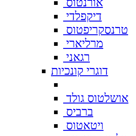
אורנטוס
דיקפלדי
טרנסקריפטוס
מרליארי
רגאני
דוגרי קונכיות
אושלטוס גולד
ברביס
ויטאטוס