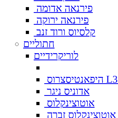
פירנאה אדומה
פירנאה ירוקה
קלסיוס ורוד זנב
חתוליים
לוריקרידיים
צרוס L333
אדוניס ניגר
אוטוצינקלוס
אוטוצינקלוס זברה