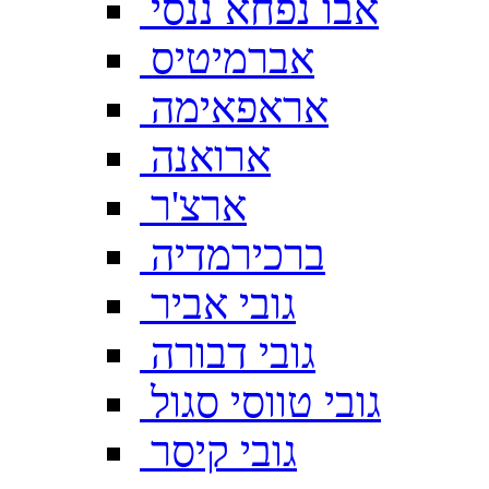
אבו נפחא ננסי
אברמיטיס
אראפאימה
ארואנה
ארצ'ר
ברכירמדיה
גובי אביר
גובי דבורה
גובי טווסי סגול
גובי קיסר