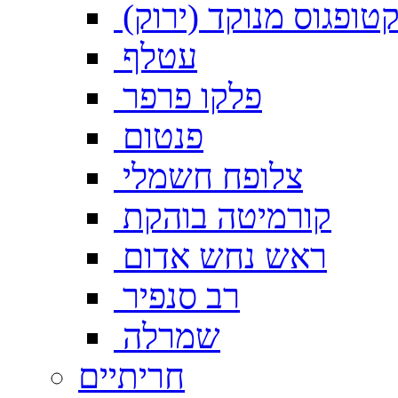
טופגוס מנוקד (ירוק)
עטלף
פלקו פרפר
פנטום
צלופח חשמלי
קורמיטה בוהקת
ראש נחש אדום
רב סנפיר
שמרלה
חריתיים