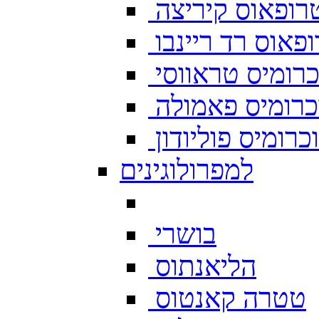
רופאוס קיריצה
פאוס רד ריינבו
רומיס טראווסי
רומיס פאמולה
רומיס פוליודון
למפרולוגינים
בושרי
הליאנתוס
טטרה קאנטוס