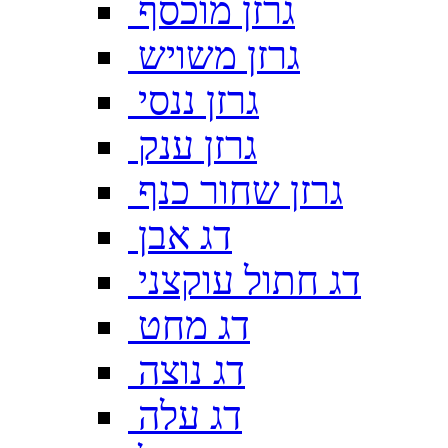
גרזן מוכסף
גרזן משויש
גרזן ננסי
גרזן ענק
גרזן שחור כנף
דג אבן
דג חתול עוקצני
דג מחט
דג נוצה
דג עלה