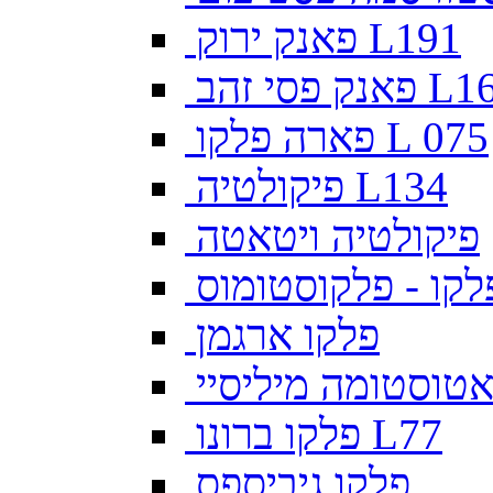
פאנק ירוק L191
פסי זהב L169
פארה פלקו L 075
פיקולטיה L134
פיקולטיה ויטאטה
לקו - פלקוסטומוס
פלקו ארגמן
צאטוסטומה מיליסיי
פלקו ברונו L77
פלקו גיביספס