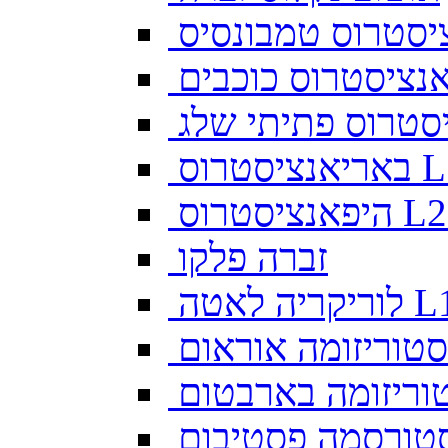
יסטרוס טמבונסיס
ס L128
זברה פלקו
ה לאטה L10
סטוריזומה אוראום
וריזומה בארבטום
טורסמה פסטיבום