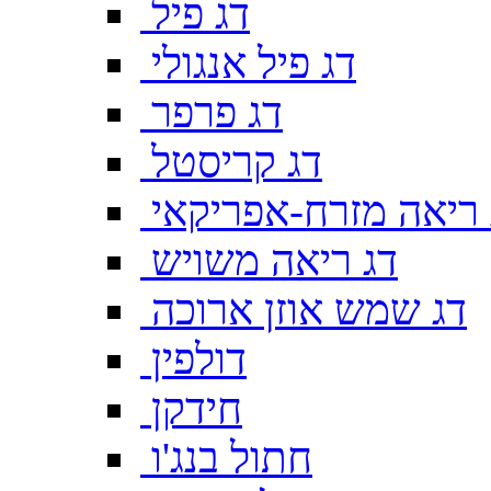
דג פיל
דג פיל אנגולי
דג פרפר
דג קריסטל
 ריאה מזרח-אפריקאי
דג ריאה משויש
דג שמש אוזן ארוכה
דולפין
חידקן
חתול בנג'ו