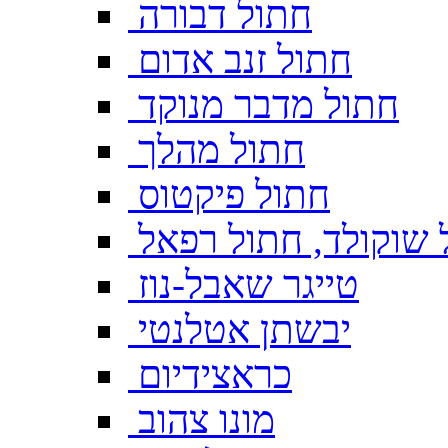
חתול דבורה
חתול זנב אדום
חתול מדבר מנוקד
חתול מהלך
חתול פיקטוס
 שוקולד, חתול רפאל
טייגר שאבל-נוז
יבשתן אטלנטי
כראצידיום
מונו צהוב