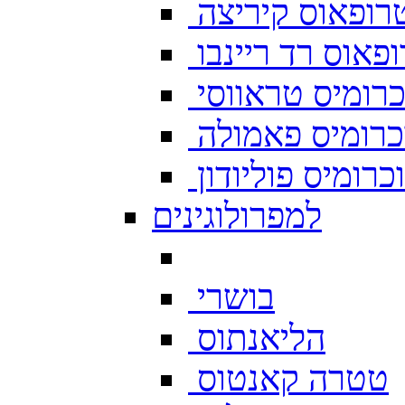
רופאוס קיריצה
פאוס רד ריינבו
רומיס טראווסי
רומיס פאמולה
רומיס פוליודון
למפרולוגינים
בושרי
הליאנתוס
טטרה קאנטוס