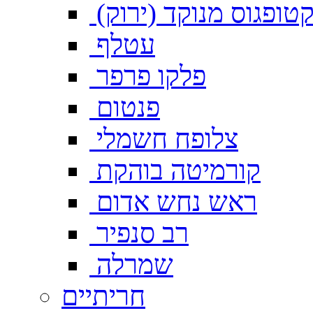
טופגוס מנוקד (ירוק)
עטלף
פלקו פרפר
פנטום
צלופח חשמלי
קורמיטה בוהקת
ראש נחש אדום
רב סנפיר
שמרלה
חריתיים