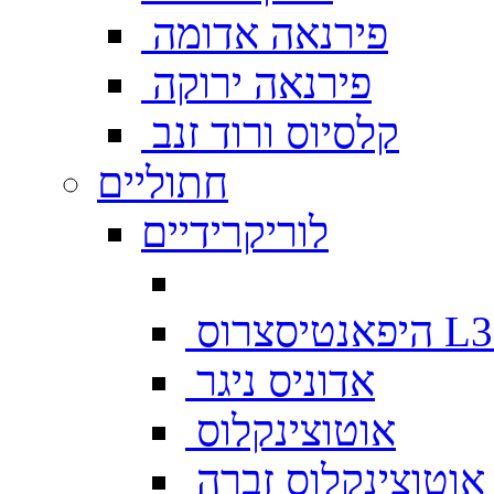
פירנאה אדומה
פירנאה ירוקה
קלסיוס ורוד זנב
חתוליים
לוריקרידיים
צרוס L333
אדוניס ניגר
אוטוצינקלוס
אוטוצינקלוס זברה