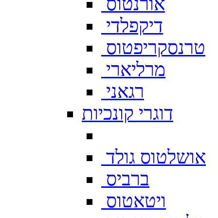
אורנטוס
דיקפלדי
טרנסקריפטוס
מרליארי
רגאני
דוגרי קונכיות
אושלטוס גולד
ברביס
ויטאטוס