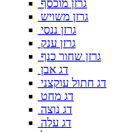
גרזן מוכסף
גרזן משויש
גרזן ננסי
גרזן ענק
גרזן שחור כנף
דג אבן
דג חתול עוקצני
דג מחט
דג נוצה
דג עלה