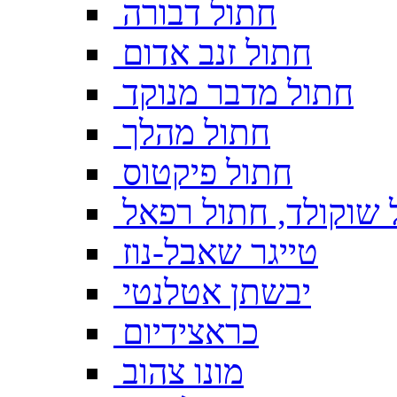
חתול דבורה
חתול זנב אדום
חתול מדבר מנוקד
חתול מהלך
חתול פיקטוס
 שוקולד, חתול רפאל
טייגר שאבל-נוז
יבשתן אטלנטי
כראצידיום
מונו צהוב