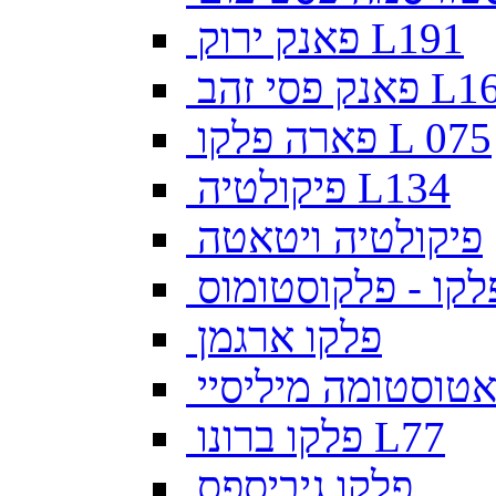
פאנק ירוק L191
פסי זהב L169
פארה פלקו L 075
פיקולטיה L134
פיקולטיה ויטאטה
לקו - פלקוסטומוס
פלקו ארגמן
צאטוסטומה מיליסיי
פלקו ברונו L77
פלקו גיביספס