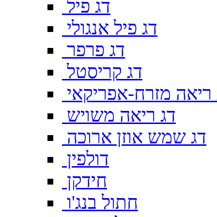
דג פיל
דג פיל אנגולי
דג פרפר
דג קריסטל
 ריאה מזרח-אפריקאי
דג ריאה משויש
דג שמש אוזן ארוכה
דולפין
חידקן
חתול בנג'ו