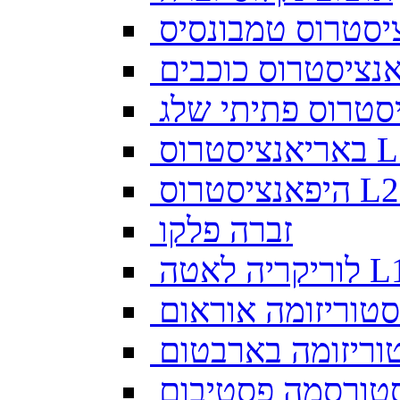
יסטרוס טמבונסיס
ס L128
זברה פלקו
ה לאטה L10
סטוריזומה אוראום
וריזומה בארבטום
טורסמה פסטיבום