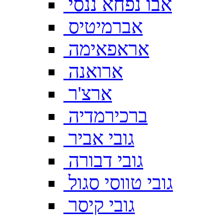
אבו נפחא ננסי
אברמיטיס
אראפאימה
ארואנה
ארצ'ר
ברכירמדיה
גובי אביר
גובי דבורה
גובי טווסי סגול
גובי קיסר