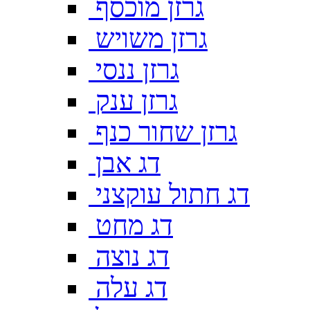
גרזן מוכסף
גרזן משויש
גרזן ננסי
גרזן ענק
גרזן שחור כנף
דג אבן
דג חתול עוקצני
דג מחט
דג נוצה
דג עלה