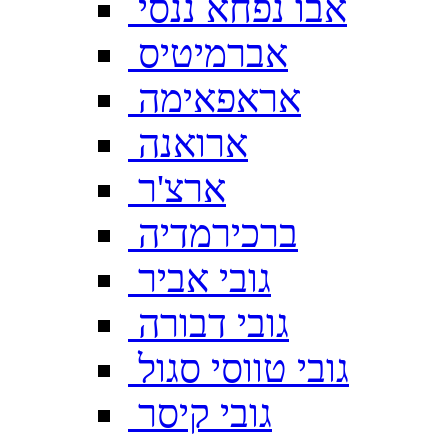
אבו נפחא ננסי
אברמיטיס
אראפאימה
ארואנה
ארצ'ר
ברכירמדיה
גובי אביר
גובי דבורה
גובי טווסי סגול
גובי קיסר