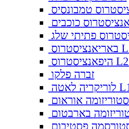
יסטרוס טמבונסיס
ס L128
זברה פלקו
ה לאטה L10
סטוריזומה אוראום
וריזומה בארבטום
טורסמה פסטיבום