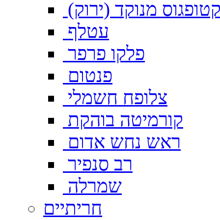
טופגוס מנוקד (ירוק)
עטלף
פלקו פרפר
פנטום
צלופח חשמלי
קורמיטה בוהקת
ראש נחש אדום
רב סנפיר
שמרלה
חריתיים