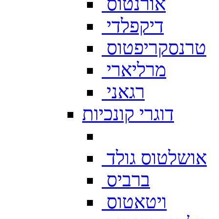
אורנטוס
דיקפלדי
טרנסקריפטוס
מרליארי
רגאני
דוגרי קונכיות
אושלטוס גולד
ברביס
ויטאטוס