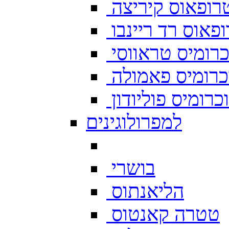
רופאוס קיריצה
פאוס רד ריינבו
רומיס טראווסי
רומיס פאמולה
רומיס פוליודון
למפרולוגינים
בושרי
הליאנתוס
טטרה קאנטוס