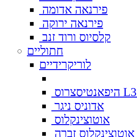
פירנאה אדומה
פירנאה ירוקה
קלסיוס ורוד זנב
חתוליים
לוריקרידיים
צרוס L333
אדוניס ניגר
אוטוצינקלוס
אוטוצינקלוס זברה