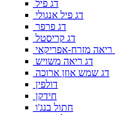
דג פיל
דג פיל אנגולי
דג פרפר
דג קריסטל
 ריאה מזרח-אפריקאי
דג ריאה משויש
דג שמש אוזן ארוכה
דולפין
חידקן
חתול בנג'ו