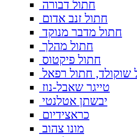
חתול דבורה
חתול זנב אדום
חתול מדבר מנוקד
חתול מהלך
חתול פיקטוס
 שוקולד, חתול רפאל
טייגר שאבל-נוז
יבשתן אטלנטי
כראצידיום
מונו צהוב