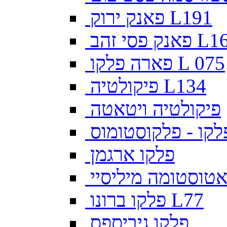
פאנק ירוק L191
פסי זהב L169
פארה פלקו L 075
פיקולטיה L134
פיקולטיה ויטאטה
לקו - פלקוסטומוס
פלקו ארגמן
צאטוסטומה מיליסיי
פלקו ברונו L77
פלקו גיביספס