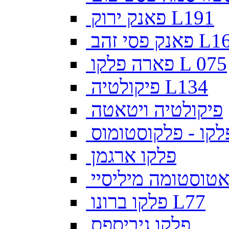
פאנק ירוק L191
פסי זהב L169
פארה פלקו L 075
פיקולטיה L134
פיקולטיה ויטאטה
לקו - פלקוסטומוס
פלקו ארגמן
צאטוסטומה מיליסיי
פלקו ברונו L77
פלקו גיביספס