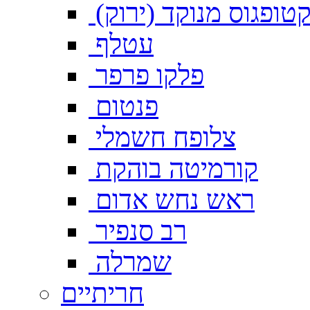
טופגוס מנוקד (ירוק)
עטלף
פלקו פרפר
פנטום
צלופח חשמלי
קורמיטה בוהקת
ראש נחש אדום
רב סנפיר
שמרלה
חריתיים