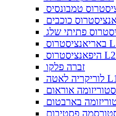
יסטרוס טמבונסיס
ס L128
זברה פלקו
ה לאטה L10
סטוריזומה אוראום
וריזומה בארבטום
טורסמה פסטיבום