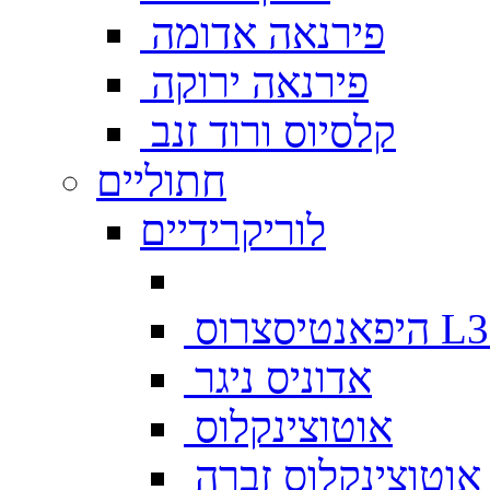
פירנאה אדומה
פירנאה ירוקה
קלסיוס ורוד זנב
חתוליים
לוריקרידיים
צרוס L333
אדוניס ניגר
אוטוצינקלוס
אוטוצינקלוס זברה