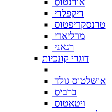
אורנטוס
דיקפלדי
טרנסקריפטוס
מרליארי
רגאני
דוגרי קונכיות
אושלטוס גולד
ברביס
ויטאטוס