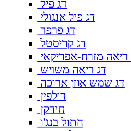
דג פיל
דג פיל אנגולי
דג פרפר
דג קריסטל
 ריאה מזרח-אפריקאי
דג ריאה משויש
דג שמש אוזן ארוכה
דולפין
חידקן
חתול בנג'ו