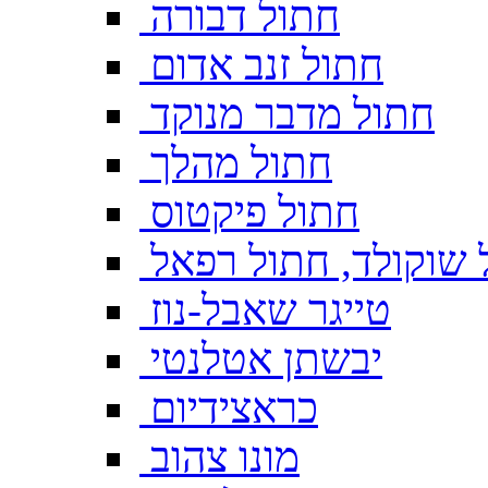
חתול דבורה
חתול זנב אדום
חתול מדבר מנוקד
חתול מהלך
חתול פיקטוס
 שוקולד, חתול רפאל
טייגר שאבל-נוז
יבשתן אטלנטי
כראצידיום
מונו צהוב