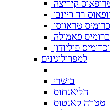
רופאוס קיריצה
פאוס רד ריינבו
רומיס טראווסי
רומיס פאמולה
רומיס פוליודון
למפרולוגינים
בושרי
הליאנתוס
טטרה קאנטוס