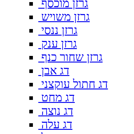
גרזן מוכסף
גרזן משויש
גרזן ננסי
גרזן ענק
גרזן שחור כנף
דג אבן
דג חתול עוקצני
דג מחט
דג נוצה
דג עלה