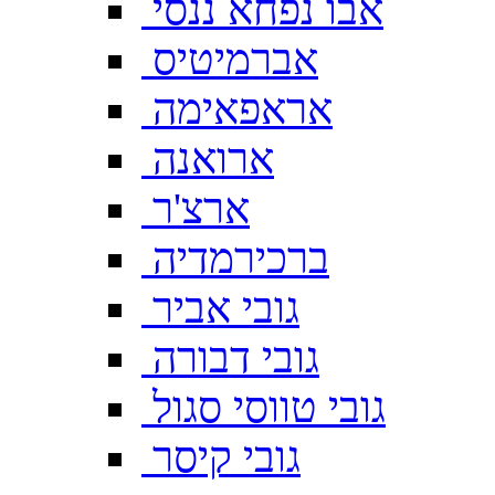
אבו נפחא ננסי
אברמיטיס
אראפאימה
ארואנה
ארצ'ר
ברכירמדיה
גובי אביר
גובי דבורה
גובי טווסי סגול
גובי קיסר