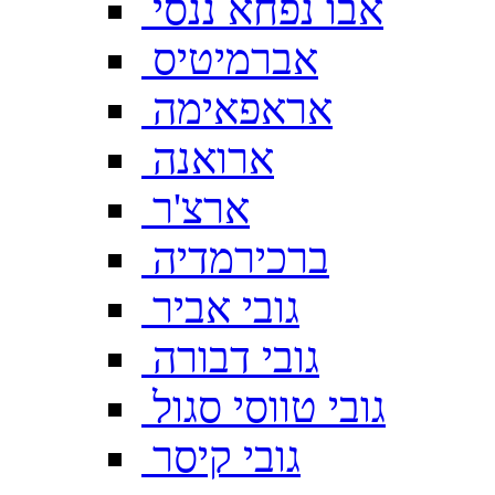
אבו נפחא ננסי
אברמיטיס
אראפאימה
ארואנה
ארצ'ר
ברכירמדיה
גובי אביר
גובי דבורה
גובי טווסי סגול
גובי קיסר