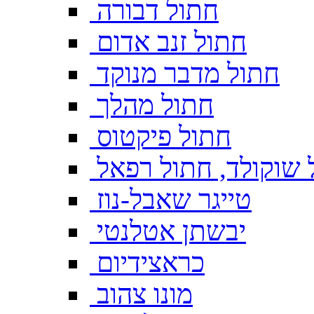
חתול דבורה
חתול זנב אדום
חתול מדבר מנוקד
חתול מהלך
חתול פיקטוס
 שוקולד, חתול רפאל
טייגר שאבל-נוז
יבשתן אטלנטי
כראצידיום
מונו צהוב