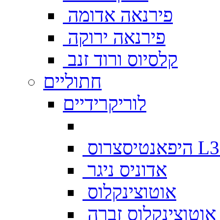
פירנאה אדומה
פירנאה ירוקה
קלסיוס ורוד זנב
חתוליים
לוריקרידיים
צרוס L333
אדוניס ניגר
אוטוצינקלוס
אוטוצינקלוס זברה