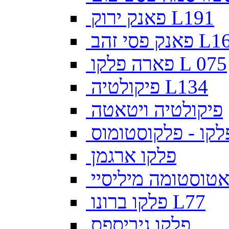
פאנק ירוק L191
פסי זהב L169
פארה פלקו L 075
פיקולטיה L134
פיקולטיה ויטאטה
לקו - פלקוסטומוס
פלקו ארגמן
צאטוסטומה מיליסיי
פלקו ברונו L77
פלקו גיביספס