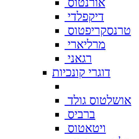
אורנטוס
דיקפלדי
טרנסקריפטוס
מרליארי
רגאני
דוגרי קונכיות
אושלטוס גולד
ברביס
ויטאטוס