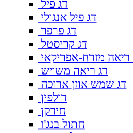
דג פיל
דג פיל אנגולי
דג פרפר
דג קריסטל
 ריאה מזרח-אפריקאי
דג ריאה משויש
דג שמש אוזן ארוכה
דולפין
חידקן
חתול בנג'ו