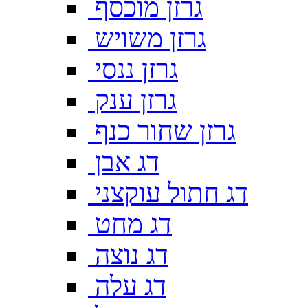
גרזן מוכסף
גרזן משויש
גרזן ננסי
גרזן ענק
גרזן שחור כנף
דג אבן
דג חתול עוקצני
דג מחט
דג נוצה
דג עלה