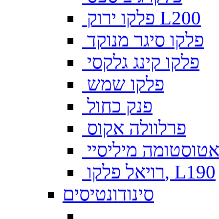
פלקו ירוק L200
פלקו סיגר מנוקד
פלקו קינג גלקסי
פלקו שמש
פנק כחול
פרלוולה אקוס
טוסטומה מיליסיי
רויאל פלקו, L190
סינודונטיסים