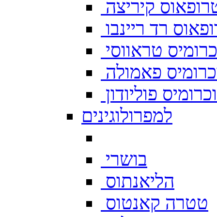
רופאוס קיריצה
פאוס רד ריינבו
רומיס טראווסי
רומיס פאמולה
רומיס פוליודון
למפרולוגינים
בושרי
הליאנתוס
טטרה קאנטוס