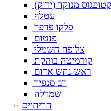
טופגוס מנוקד (ירוק)
עטלף
פלקו פרפר
פנטום
צלופח חשמלי
קורמיטה בוהקת
ראש נחש אדום
רב סנפיר
שמרלה
חריתיים