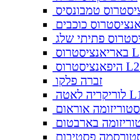
יסטרוס טמבונסיס
ס L128
זברה פלקו
ה לאטה L10
סטוריזומה אוראום
וריזומה בארבטום
טורסמה פסטיבום