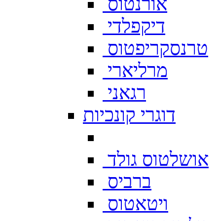
אורנטוס
דיקפלדי
טרנסקריפטוס
מרליארי
רגאני
דוגרי קונכיות
אושלטוס גולד
ברביס
ויטאטוס