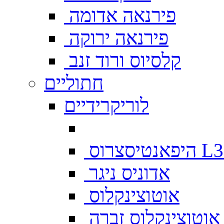
פירנאה אדומה
פירנאה ירוקה
קלסיוס ורוד זנב
חתוליים
לוריקרידיים
צרוס L333
אדוניס ניגר
אוטוצינקלוס
אוטוצינקלוס זברה