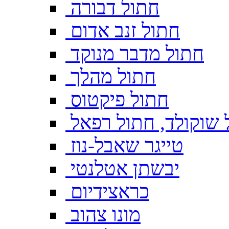
חתול דבורה
חתול זנב אדום
חתול מדבר מנוקד
חתול מהלך
חתול פיקטוס
 שוקולד, חתול רפאל
טייגר שאבל-נוז
יבשתן אטלנטי
כראצידיום
מונו צהוב