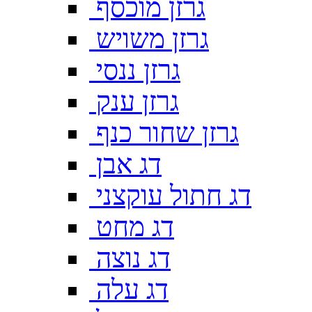
גרזן מוכסף
גרזן משויש
גרזן ננסי
גרזן ענק
גרזן שחור כנף
דג אבן
דג חתול עוקצני
דג מחט
דג נוצה
דג עלה