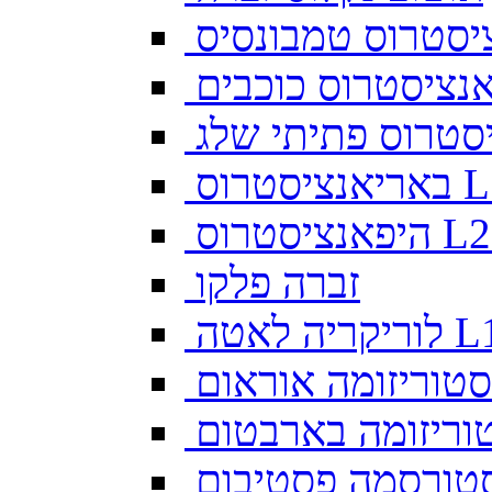
יסטרוס טמבונסיס
ס L128
זברה פלקו
ה לאטה L10
סטוריזומה אוראום
וריזומה בארבטום
טורסמה פסטיבום