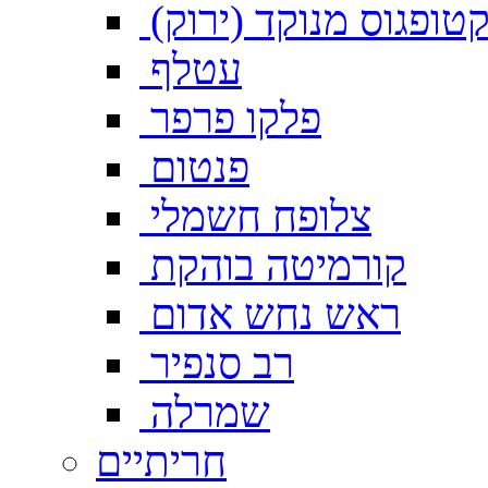
טופגוס מנוקד (ירוק)
עטלף
פלקו פרפר
פנטום
צלופח חשמלי
קורמיטה בוהקת
ראש נחש אדום
רב סנפיר
שמרלה
חריתיים