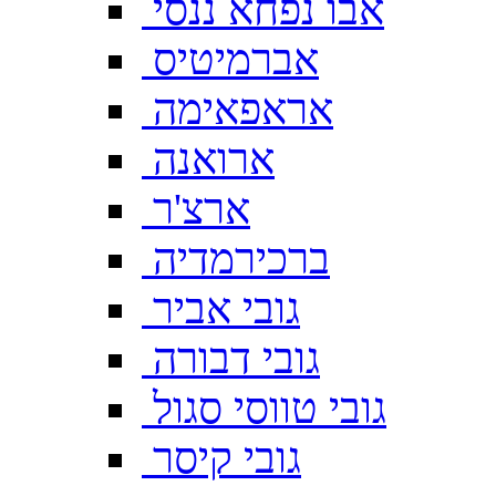
אבו נפחא ננסי
אברמיטיס
אראפאימה
ארואנה
ארצ'ר
ברכירמדיה
גובי אביר
גובי דבורה
גובי טווסי סגול
גובי קיסר