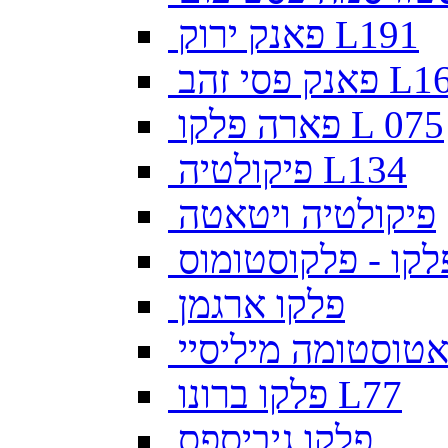
פאנק ירוק L191
פסי זהב L169
פארה פלקו L 075
פיקולטיה L134
פיקולטיה ויטאטה
לקו - פלקוסטומוס
פלקו ארגמן
צאטוסטומה מיליסיי
פלקו ברונו L77
פלקו גיביספס