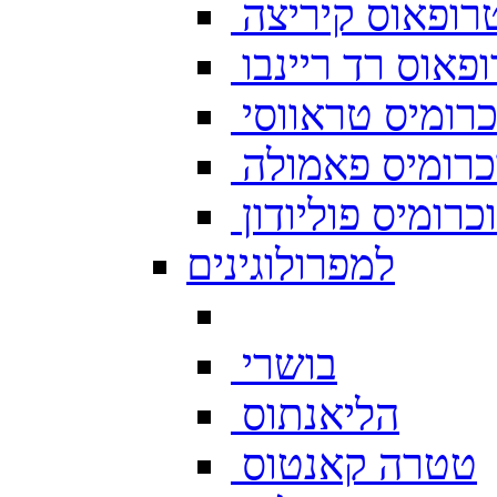
רופאוס קיריצה
פאוס רד ריינבו
רומיס טראווסי
רומיס פאמולה
רומיס פוליודון
למפרולוגינים
בושרי
הליאנתוס
טטרה קאנטוס