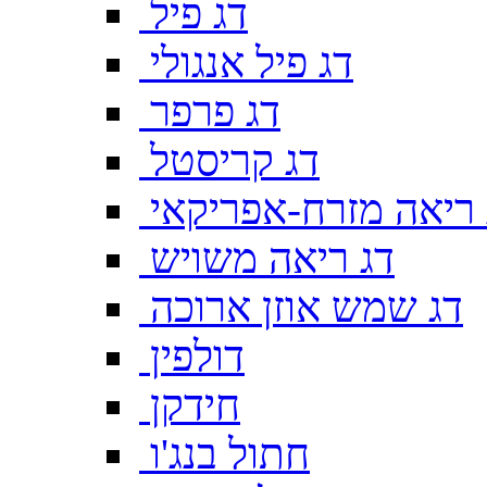
דג פיל
דג פיל אנגולי
דג פרפר
דג קריסטל
 ריאה מזרח-אפריקאי
דג ריאה משויש
דג שמש אוזן ארוכה
דולפין
חידקן
חתול בנג'ו