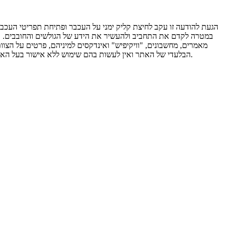
הגעת להודעה זו עקב לחיצת קליק ימני על העכבר ופתיחת תפריטי העכבר.
במטרה לקדם את התחביב ולהעשיר את הידע של הגולשים והחובבים. אי לכ
מאמרים, מחשבונים, "וויקיפיש" ואינדקסים למיניהם, פרטים על הצוו
הבלעדי של האתר ואין לעשות בהם שימוש ללא אישור בעל האתר. אין להעתיקם או להפיצם ללא אישור מבעל האתר אלון ברזילי. שימוש שלא כדין במאגרי המידע יגרור אחריו הפעלת סנקציות משפטיות מכוח החוק.