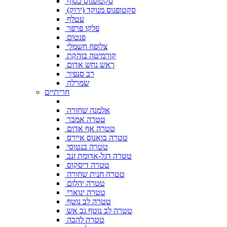
סקטופגוס כסוף
סקטופגוס מנוקד (ירוק)
עטלף
פלקו פרפר
פנטום
צלופח חשמלי
קורמיטה בוהקת
ראש נחש אדום
רב סנפיר
שמרלה
חריתיים
אלמנה שחורה
טטרה אמבר
טטרה אף אדום
טטרה בואנוס איירס
טטרה בנטוסי
טטרה דגל-אדומת זנב
טטרה דיסקוס
טטרה חנית שחורה
טטרה יהלום
טטרה ינוארי
טטרה לב נוטף
טטרה לב נוטף גב אש
טטרה להבה