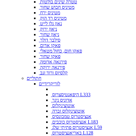
טטרה שינים בולטות
מטיניס חבוש שחור
מטיניס ירח
מטיניס רד הוק
נאון גלו לייט
ניאון ירוק
ניאון שחור
סילבר דולר
פאקו אדום
פאקו חום, כחול מטאלי
פאקו שחור
פירנאה אדומה
פירנאה ירוקה
קלסיוס ורוד זנב
חתוליים
לוריקרידיים
היפאנטיסצרוס L333
אדוניס ניגר
אוטוצינקלוס
אוטוצינקלוס זברה
אנציסטרוס טמבונסיס
אנציסטרוס כוכבים L183
אנציסטרוס פתיתי שלג L59
באריאנציסטרוס L128