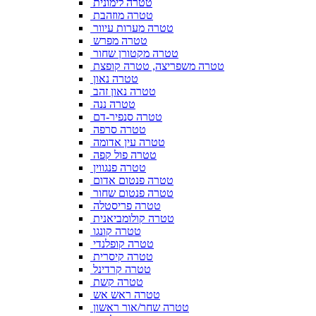
טטרה לימונית
טטרה מוזהבת
טטרה מערות עיוור
טטרה מפרש
טטרה מקטורן שחור
טטרה משפריצה, טטרה קופצת
טטרה נאון
טטרה נאון זהב
טטרה ננה
טטרה סנפיר-דם
טטרה סרפה
טטרה עין אדומה
טטרה פול קפה
טטרה פנגווין
טטרה פנטום אדום
טטרה פנטום שחור
טטרה פריסטלה
טטרה קולומביאנית
טטרה קונגו
טטרה קופלנדי
טטרה קיסרית
טטרה קרדינל
טטרה קשת
טטרה ראש אש
טטרה שחר/אור ראשון