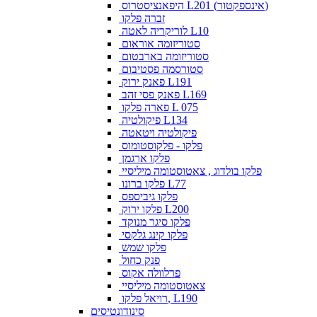
היפאנציסטרוס L201 (אינספקטור)
זברה פלקו
לוריקריה לאטה L10
סטוריזומה אוראום
סטוריזומה בארבטום
סטורסמה פסטיבום
פאנק ירוק L191
פאנק פסי זהב L169
פארה פלקו L 075
פיקולטיה L134
פיקולטיה ויטאטה
פלקו - פלקוסטומוס
פלקו ארגמן
פלקו בולדוג , צאטוסטומה מיליסיי
פלקו ברונו L77
פלקו גיביספס
פלקו ירוק L200
פלקו סיגר מנוקד
פלקו קינג גלקסי
פלקו שמש
פנק כחול
פרלוולה אקוס
צאטוסטומה מיליסיי
רויאל פלקו, L190
סינודונטיסים