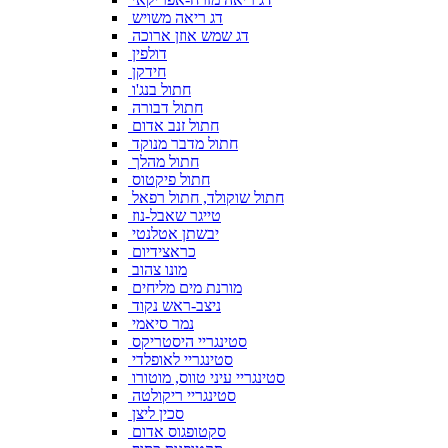
דג ריאה משויש
דג שמש אוזן ארוכה
דולפין
חידקן
חתול בנג'ו
חתול דבורה
חתול זנב אדום
חתול מדבר מנוקד
חתול מהלך
חתול פיקטוס
חתול שוקולד, חתול רפאל
טייגר שאבל-נוז
יבשתן אטלנטי
כראצידיום
מונו צהוב
מורנת מים מליחים
ניצב-ראש נקוד
נמר סיאמי
סטינגריי היסטריקס
סטינגריי לאופלדי
סטינגריי עיני טווס, מוטורו
סטינגריי ריקולטה
סכין ליצן
סקטופגוס אדום