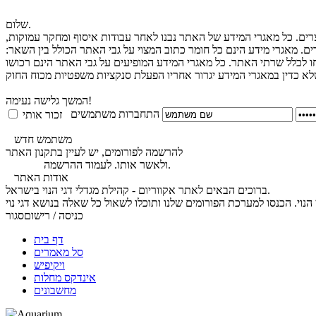
שלום.
צרים. כל מאגרי המידע של האתר נבנו לאחר עבודות איסוף ומחקר עמוקות,
ים. מאגרי מידע הינם כל חומר כתוב המצוי על גבי האתר הכולל בין השאר:
חו לכלל שרתי האתר. כל מאגרי המידע המופיעים על גבי האתר הינם רכושו
המשך גלישה נעימה!
התחברות משתמשים
זכור אותי
משתמש חדש
להרשמה לפורומים, יש לעיין בתקנון האתר
.
ולאשר אותו. לעמוד ההרשמה
לחץ כאן
אודות האתר
ברוכים הבאים לאתר אקווריום - קהילת מגדלי דגי הנוי בישראל.
כניסה / רישום
סגור
דף בית
סל מאמרים
ויקיפיש
אינדקס מחלות
מחשבונים