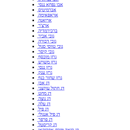
אבו נפחא ננסי
אברמיטיס
אראפאימה
ארואנה
ארצ'ר
ברכירמדיה
גובי אביר
גובי דבורה
גובי טווסי סגול
גובי קיסר
גרזן מוכסף
גרזן משויש
גרזן ננסי
גרזן ענק
גרזן שחור כנף
דג אבן
דג חתול עוקצני
דג מחט
דג נוצה
דג עלה
דג פיל
דג פיל אנגולי
דג פרפר
דג קריסטל
דג ריאה מזרח-אפריקאי