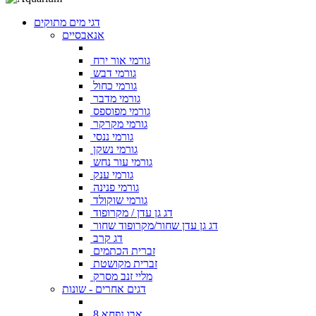
דגי מים מתוקים
אנאבסיים
גורמי אור ירח
גורמי דבש
גורמי כחול
גורמי מדבר
גורמי מפוספס
גורמי מקרקר
גורמי ננסי
גורמי נשקן
גורמי עור נחש
גורמי ענק
גורמי פנינה
גורמי שוקולד
דג גן עדן / מקרופוד
דג גן עדן שחור/מקרופוד שחור
דג קרב
זברית הכתמים
זברית מקושטת
מליי זנב מסרק
דגים אחרים - שונות
אבו נפחא 8