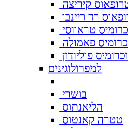
רופאוס קיריצה
פאוס רד ריינבו
רומיס טראווסי
רומיס פאמולה
רומיס פוליודון
למפרולוגינים
בושרי
הליאנתוס
טטרה קאנטוס