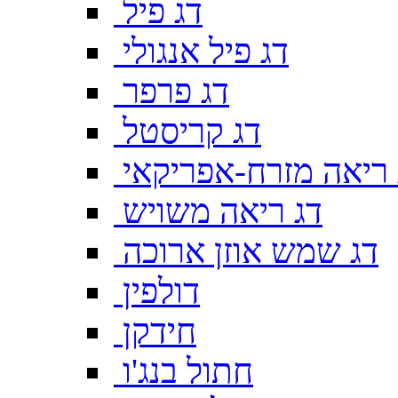
דג פיל
דג פיל אנגולי
דג פרפר
דג קריסטל
 ריאה מזרח-אפריקאי
דג ריאה משויש
דג שמש אוזן ארוכה
דולפין
חידקן
חתול בנג'ו