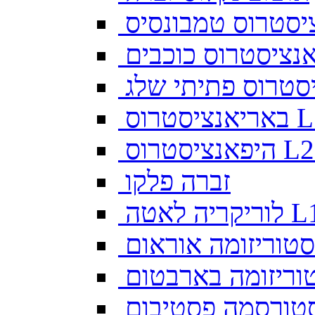
יסטרוס טמבונסיס
ס L128
זברה פלקו
ה לאטה L10
סטוריזומה אוראום
וריזומה בארבטום
טורסמה פסטיבום