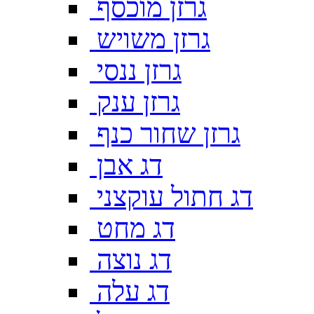
גרזן מוכסף
גרזן משויש
גרזן ננסי
גרזן ענק
גרזן שחור כנף
דג אבן
דג חתול עוקצני
דג מחט
דג נוצה
דג עלה