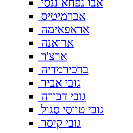
אבו נפחא ננסי
אברמיטיס
אראפאימה
ארואנה
ארצ'ר
ברכירמדיה
גובי אביר
גובי דבורה
גובי טווסי סגול
גובי קיסר