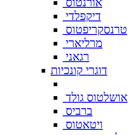
אורנטוס
דיקפלדי
טרנסקריפטוס
מרליארי
רגאני
דוגרי קונכיות
אושלטוס גולד
ברביס
ויטאטוס