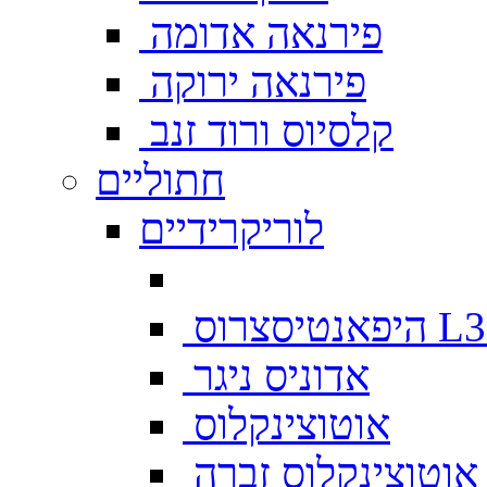
פירנאה אדומה
פירנאה ירוקה
קלסיוס ורוד זנב
חתוליים
לוריקרידיים
צרוס L333
אדוניס ניגר
אוטוצינקלוס
אוטוצינקלוס זברה