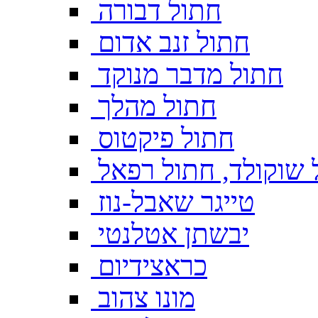
חתול דבורה
חתול זנב אדום
חתול מדבר מנוקד
חתול מהלך
חתול פיקטוס
 שוקולד, חתול רפאל
טייגר שאבל-נוז
יבשתן אטלנטי
כראצידיום
מונו צהוב