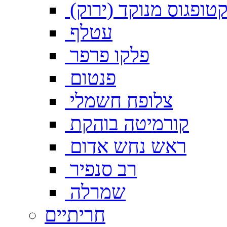
טופגוס מנוקד (ירוק)
עטלף
פלקו פרפר
פנטום
צלופח חשמלי
קורמיטה בוהקת
ראש נחש אדום
רב סנפיר
שמרלה
חריתיים