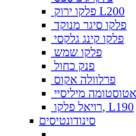
פלקו ירוק L200
פלקו סיגר מנוקד
פלקו קינג גלקסי
פלקו שמש
פנק כחול
פרלוולה אקוס
טוסטומה מיליסיי
רויאל פלקו, L190
סינודונטיסים