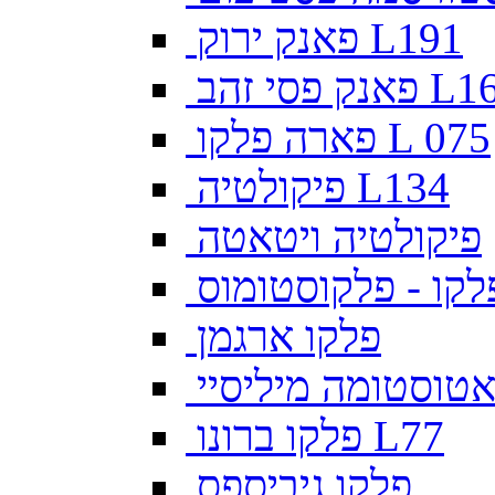
פאנק ירוק L191
פסי זהב L169
פארה פלקו L 075
פיקולטיה L134
פיקולטיה ויטאטה
לקו - פלקוסטומוס
פלקו ארגמן
צאטוסטומה מיליסיי
פלקו ברונו L77
פלקו גיביספס