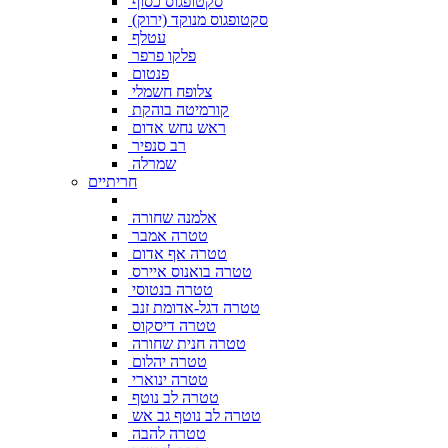
סקטופגוס כסוף
סקטופגוס מנוקד (ירוק)
עטלף
פלקו פרפר
פנטום
צלופח חשמלי
קורמיטה בוהקת
ראש נחש אדום
רב סנפיר
שמרלה
חריתיים
אלמנה שחורה
טטרה אמבר
טטרה אף אדום
טטרה בואנוס איירס
טטרה בנטוסי
טטרה דגל-אדומת זנב
טטרה דיסקוס
טטרה חנית שחורה
טטרה יהלום
טטרה ינוארי
טטרה לב נוטף
טטרה לב נוטף גב אש
טטרה להבה