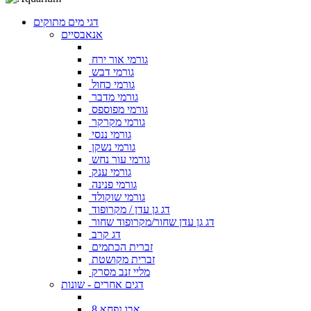
דגי מים מתוקים
אנאבסיים
גורמי אור ירח
גורמי דבש
גורמי כחול
גורמי מדבר
גורמי מפוספס
גורמי מקרקר
גורמי ננסי
גורמי נשקן
גורמי עור נחש
גורמי ענק
גורמי פנינה
גורמי שוקולד
דג גן עדן / מקרופוד
דג גן עדן שחור/מקרופוד שחור
דג קרב
זברית הכתמים
זברית מקושטת
מליי זנב מסרק
דגים אחרים - שונות
אבו נפחא 8