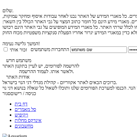
שלום.
צרים. כל מאגרי המידע של האתר נבנו לאחר עבודות איסוף ומחקר עמוקות,
ים. מאגרי מידע הינם כל חומר כתוב המצוי על גבי האתר הכולל בין השאר:
חו לכלל שרתי האתר. כל מאגרי המידע המופיעים על גבי האתר הינם רכושו
המשך גלישה נעימה!
התחברות משתמשים
זכור אותי
משתמש חדש
להרשמה לפורומים, יש לעיין בתקנון האתר
.
ולאשר אותו. לעמוד ההרשמה
לחץ כאן
אודות האתר
ברוכים הבאים לאתר אקווריום - קהילת מגדלי דגי הנוי בישראל.
כניסה / רישום
סגור
דף בית
סל מאמרים
ויקיפיש
אינדקס מחלות
מחשבונים