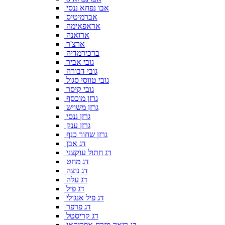
אבו נפחא ננסי
אברמיטיס
אראפאימה
ארואנה
ארצ'ר
ברכירמדיה
גובי אביר
גובי דבורה
גובי טווסי סגול
גובי קיסר
גרזן מוכסף
גרזן משויש
גרזן ננסי
גרזן ענק
גרזן שחור כנף
דג אבן
דג חתול עוקצני
דג מחט
דג נוצה
דג עלה
דג פיל
דג פיל אנגולי
דג פרפר
דג קריסטל
דג ריאה מזרח-אפריקאי