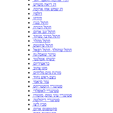
דג ריאה משויש
דג שמש אוזן ארוכה
דולפין
חידקן
חתול בנג'ו
חתול דבורה
חתול זנב אדום
חתול מדבר מנוקד
חתול מהלך
חתול פיקטוס
חתול שוקולד, חתול רפאל
טייגר שאבל-נוז
יבשתן אטלנטי
כראצידיום
מונו צהוב
מורנת מים מליחים
ניצב-ראש נקוד
נמר סיאמי
סטינגריי היסטריקס
סטינגריי לאופלדי
סטינגריי עיני טווס, מוטורו
סטינגריי ריקולטה
סכין ליצן
סקטופגוס אדום