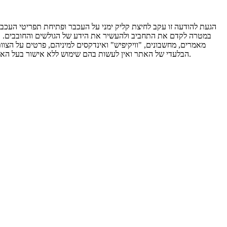
הגעת להודעה זו עקב לחיצת קליק ימני על העכבר ופתיחת תפריטי העכבר.
במטרה לקדם את התחביב ולהעשיר את הידע של הגולשים והחובבים. אי לכ
מאמרים, מחשבונים, "וויקיפיש" ואינדקסים למיניהם, פרטים על הצוו
הבלעדי של האתר ואין לעשות בהם שימוש ללא אישור בעל האתר. אין להעתיקם או להפיצם ללא אישור מבעל האתר אלון ברזילי. שימוש שלא כדין במאגרי המידע יגרור אחריו הפעלת סנקציות משפטיות מכוח החוק.