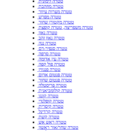
טטרה לימונית
טטרה מוזהבת
טטרה מערות עיוור
טטרה מפרש
טטרה מקטורן שחור
טטרה משפריצה, טטרה קופצת
טטרה נאון
טטרה נאון זהב
טטרה ננה
טטרה סנפיר-דם
טטרה סרפה
טטרה עין אדומה
טטרה פול קפה
טטרה פנגווין
טטרה פנטום אדום
טטרה פנטום שחור
טטרה פריסטלה
טטרה קולומביאנית
טטרה קונגו
טטרה קופלנדי
טטרה קיסרית
טטרה קרדינל
טטרה קשת
טטרה ראש אש
טטרה שחר/אור ראשון