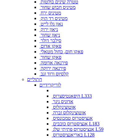
טטרה שינים בולטות
מטיניס חבוש שחור
מטיניס ירח
מטיניס רד הוק
נאון גלו לייט
ניאון ירוק
ניאון שחור
סילבר דולר
פאקו אדום
פאקו חום, כחול מטאלי
פאקו שחור
פירנאה אדומה
פירנאה ירוקה
קלסיוס ורוד זנב
חתוליים
לוריקרידיים
היפאנטיסצרוס L333
אדוניס ניגר
אוטוצינקלוס
אוטוצינקלוס זברה
אנציסטרוס טמבונסיס
אנציסטרוס כוכבים L183
אנציסטרוס פתיתי שלג L59
באריאנציסטרוס L128