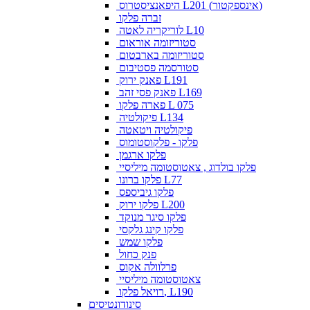
היפאנציסטרוס L201 (אינספקטור)
זברה פלקו
לוריקריה לאטה L10
סטוריזומה אוראום
סטוריזומה בארבטום
סטורסמה פסטיבום
פאנק ירוק L191
פאנק פסי זהב L169
פארה פלקו L 075
פיקולטיה L134
פיקולטיה ויטאטה
פלקו - פלקוסטומוס
פלקו ארגמן
פלקו בולדוג , צאטוסטומה מיליסיי
פלקו ברונו L77
פלקו גיביספס
פלקו ירוק L200
פלקו סיגר מנוקד
פלקו קינג גלקסי
פלקו שמש
פנק כחול
פרלוולה אקוס
צאטוסטומה מיליסיי
רויאל פלקו, L190
סינודונטיסים