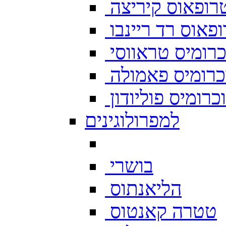
רופאוס קיריצה
פאוס רד ריינבו
רומיס טראווסי
רומיס פאמולה
רומיס פוליודון
למפרולוגינים
בושרי
הליאנתוס
טטרה קאנטוס