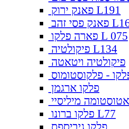
פאנק ירוק L191
פסי זהב L169
פארה פלקו L 075
פיקולטיה L134
פיקולטיה ויטאטה
לקו - פלקוסטומוס
פלקו ארגמן
צאטוסטומה מיליסיי
פלקו ברונו L77
פלקו גיביספס