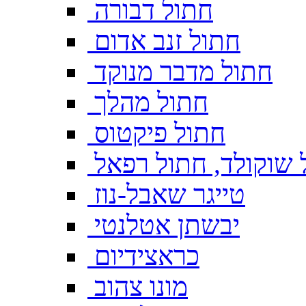
חתול דבורה
חתול זנב אדום
חתול מדבר מנוקד
חתול מהלך
חתול פיקטוס
 שוקולד, חתול רפאל
טייגר שאבל-נוז
יבשתן אטלנטי
כראצידיום
מונו צהוב