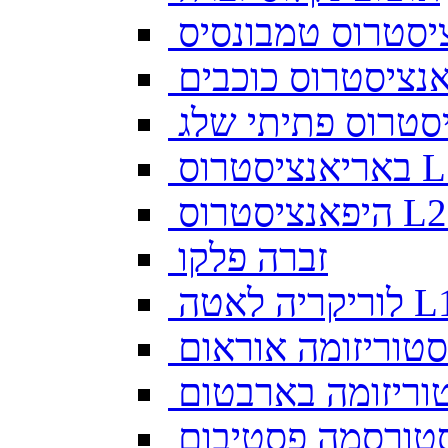
יסטרוס טמבונסיס
ס L128
זברה פלקו
ה לאטה L10
סטוריזומה אוראום
וריזומה בארבטום
טורסמה פסטיבום