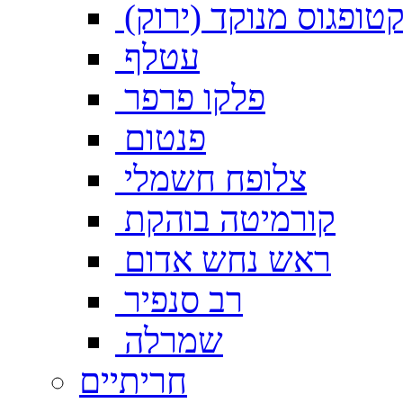
טופגוס מנוקד (ירוק)
עטלף
פלקו פרפר
פנטום
צלופח חשמלי
קורמיטה בוהקת
ראש נחש אדום
רב סנפיר
שמרלה
חריתיים