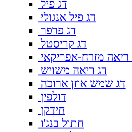
דג פיל
דג פיל אנגולי
דג פרפר
דג קריסטל
 ריאה מזרח-אפריקאי
דג ריאה משויש
דג שמש אוזן ארוכה
דולפין
חידקן
חתול בנג'ו