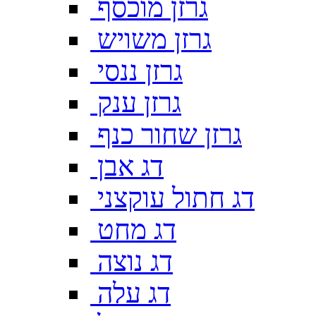
גרזן מוכסף
גרזן משויש
גרזן ננסי
גרזן ענק
גרזן שחור כנף
דג אבן
דג חתול עוקצני
דג מחט
דג נוצה
דג עלה