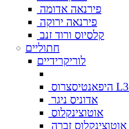
פירנאה אדומה
פירנאה ירוקה
קלסיוס ורוד זנב
חתוליים
לוריקרידיים
צרוס L333
אדוניס ניגר
אוטוצינקלוס
אוטוצינקלוס זברה