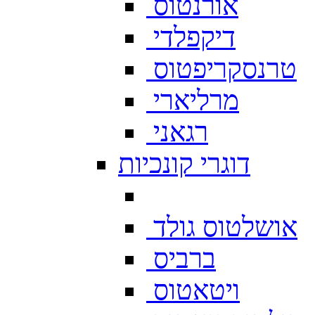
אורנטוס
דיקפלדי
טרנסקריפטוס
מרליארי
רגאני
דוגרי קונכיות
אושלטוס גולד
ברביס
ויטאטוס