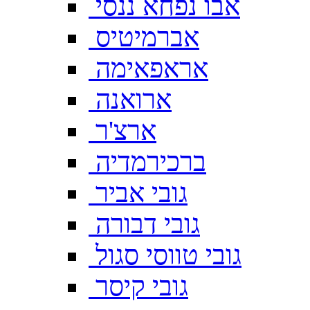
אבו נפחא ננסי
אברמיטיס
אראפאימה
ארואנה
ארצ'ר
ברכירמדיה
גובי אביר
גובי דבורה
גובי טווסי סגול
גובי קיסר