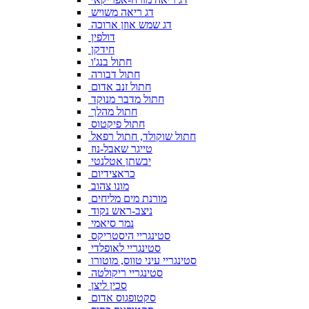
דג ריאה משויש
דג שמש אוזן ארוכה
דולפין
חידקן
חתול בנג'ו
חתול דבורה
חתול זנב אדום
חתול מדבר מנוקד
חתול מהלך
חתול פיקטוס
חתול שוקולד, חתול רפאל
טייגר שאבל-נוז
יבשתן אטלנטי
כראצידיום
מונו צהוב
מורנת מים מליחים
ניצב-ראש נקוד
נמר סיאמי
סטינגריי היסטריקס
סטינגריי לאופלדי
סטינגריי עיני טווס, מוטורו
סטינגריי ריקולטה
סכין ליצן
סקטופגוס אדום