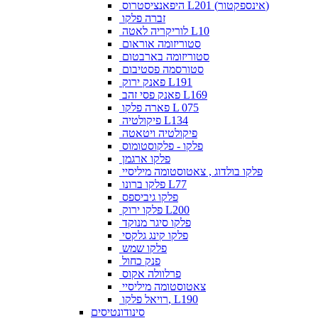
היפאנציסטרוס L201 (אינספקטור)
זברה פלקו
לוריקריה לאטה L10
סטוריזומה אוראום
סטוריזומה בארבטום
סטורסמה פסטיבום
פאנק ירוק L191
פאנק פסי זהב L169
פארה פלקו L 075
פיקולטיה L134
פיקולטיה ויטאטה
פלקו - פלקוסטומוס
פלקו ארגמן
פלקו בולדוג , צאטוסטומה מיליסיי
פלקו ברונו L77
פלקו גיביספס
פלקו ירוק L200
פלקו סיגר מנוקד
פלקו קינג גלקסי
פלקו שמש
פנק כחול
פרלוולה אקוס
צאטוסטומה מיליסיי
רויאל פלקו, L190
סינודונטיסים