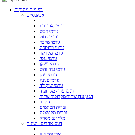
דגי מים מתוקים
אנאבסיים
גורמי אור ירח
גורמי דבש
גורמי כחול
גורמי מדבר
גורמי מפוספס
גורמי מקרקר
גורמי ננסי
גורמי נשקן
גורמי עור נחש
גורמי ענק
גורמי פנינה
גורמי שוקולד
דג גן עדן / מקרופוד
דג גן עדן שחור/מקרופוד שחור
דג קרב
זברית הכתמים
זברית מקושטת
מליי זנב מסרק
דגים אחרים - שונות
אבו נפחא 8