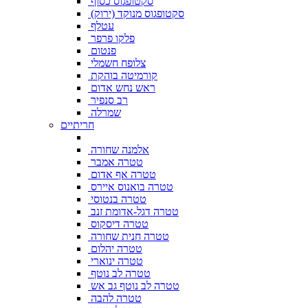
סקטופגוס כסוף
סקטופגוס מנוקד (ירוק)
עטלף
פלקו פרפר
פנטום
צלופח חשמלי
קורמיטה בוהקת
ראש נחש אדום
רב סנפיר
שמרלה
חריתיים
אלמנה שחורה
טטרה אמבר
טטרה אף אדום
טטרה בואנוס איירס
טטרה בנטוסי
טטרה דגל-אדומת זנב
טטרה דיסקוס
טטרה חנית שחורה
טטרה יהלום
טטרה ינוארי
טטרה לב נוטף
טטרה לב נוטף גב אש
טטרה להבה