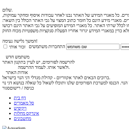
שלום.
צרים. כל מאגרי המידע של האתר נבנו לאחר עבודות איסוף ומחקר עמוקות,
ים. מאגרי מידע הינם כל חומר כתוב המצוי על גבי האתר הכולל בין השאר:
חו לכלל שרתי האתר. כל מאגרי המידע המופיעים על גבי האתר הינם רכושו
המשך גלישה נעימה!
התחברות משתמשים
זכור אותי
משתמש חדש
להרשמה לפורומים, יש לעיין בתקנון האתר
.
ולאשר אותו. לעמוד ההרשמה
לחץ כאן
אודות האתר
ברוכים הבאים לאתר אקווריום - קהילת מגדלי דגי הנוי בישראל.
כניסה / רישום
סגור
דף בית
סל מאמרים
ויקיפיש
אינדקס מחלות
מחשבונים