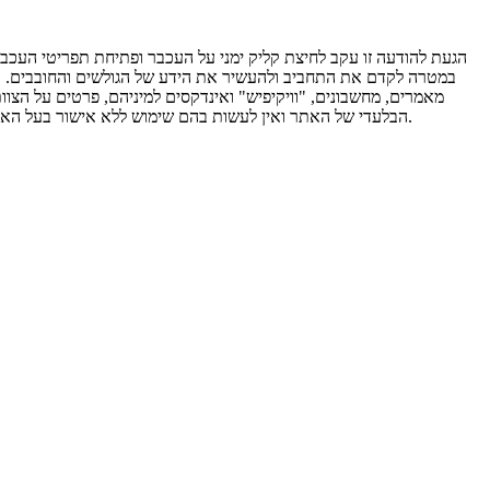
הגעת להודעה זו עקב לחיצת קליק ימני על העכבר ופתיחת תפריטי העכבר.
במטרה לקדם את התחביב ולהעשיר את הידע של הגולשים והחובבים. אי לכ
מאמרים, מחשבונים, "וויקיפיש" ואינדקסים למיניהם, פרטים על הצוו
הבלעדי של האתר ואין לעשות בהם שימוש ללא אישור בעל האתר. אין להעתיקם או להפיצם ללא אישור מבעל האתר אלון ברזילי. שימוש שלא כדין במאגרי המידע יגרור אחריו הפעלת סנקציות משפטיות מכוח החוק.