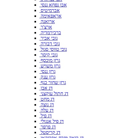
אבו נפחא ננסי
אברמיטיס
אראפאימה
ארואנה
ארצ'ר
ברכירמדיה
גובי אביר
גובי דבורה
גובי טווסי סגול
גובי קיסר
גרזן מוכסף
גרזן משויש
גרזן ננסי
גרזן ענק
גרזן שחור כנף
דג אבן
דג חתול עוקצני
דג מחט
דג נוצה
דג עלה
דג פיל
דג פיל אנגולי
דג פרפר
דג קריסטל
דג ריאה מזרח-אפריקאי