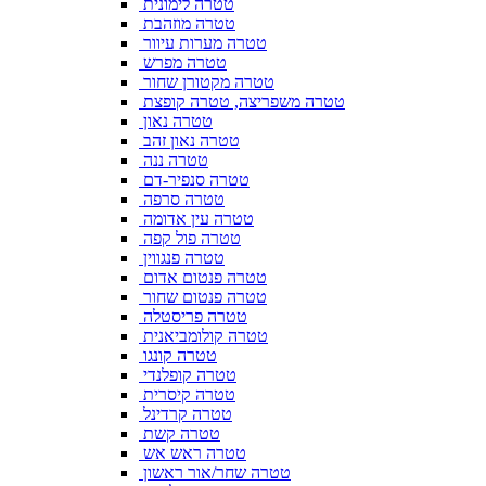
טטרה לימונית
טטרה מוזהבת
טטרה מערות עיוור
טטרה מפרש
טטרה מקטורן שחור
טטרה משפריצה, טטרה קופצת
טטרה נאון
טטרה נאון זהב
טטרה ננה
טטרה סנפיר-דם
טטרה סרפה
טטרה עין אדומה
טטרה פול קפה
טטרה פנגווין
טטרה פנטום אדום
טטרה פנטום שחור
טטרה פריסטלה
טטרה קולומביאנית
טטרה קונגו
טטרה קופלנדי
טטרה קיסרית
טטרה קרדינל
טטרה קשת
טטרה ראש אש
טטרה שחר/אור ראשון