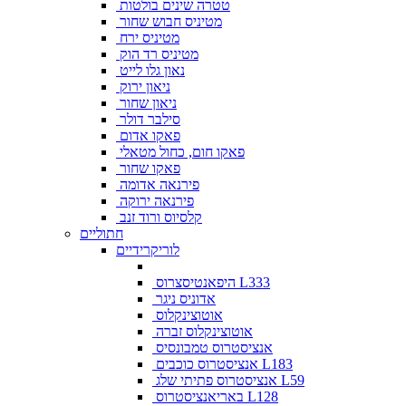
טטרה שינים בולטות
מטיניס חבוש שחור
מטיניס ירח
מטיניס רד הוק
נאון גלו לייט
ניאון ירוק
ניאון שחור
סילבר דולר
פאקו אדום
פאקו חום, כחול מטאלי
פאקו שחור
פירנאה אדומה
פירנאה ירוקה
קלסיוס ורוד זנב
חתוליים
לוריקרידיים
היפאנטיסצרוס L333
אדוניס ניגר
אוטוצינקלוס
אוטוצינקלוס זברה
אנציסטרוס טמבונסיס
אנציסטרוס כוכבים L183
אנציסטרוס פתיתי שלג L59
באריאנציסטרוס L128