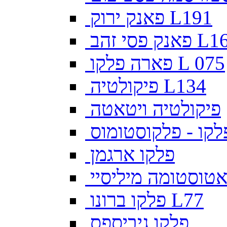
פאנק ירוק L191
פסי זהב L169
פארה פלקו L 075
פיקולטיה L134
פיקולטיה ויטאטה
לקו - פלקוסטומוס
פלקו ארגמן
צאטוסטומה מיליסיי
פלקו ברונו L77
פלקו גיביספס