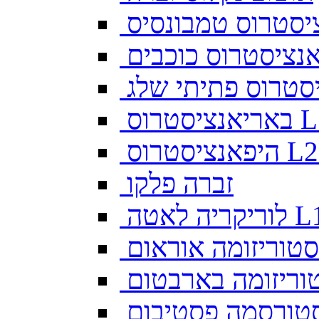
יסטרוס טמבונסיס
ס L128
זברה פלקו
ה לאטה L10
סטוריזומה אוראום
וריזומה בארבטום
טורסמה פסטיבום