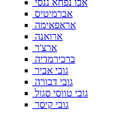
אבו נפחא ננסי
אברמיטיס
אראפאימה
ארואנה
ארצ'ר
ברכירמדיה
גובי אביר
גובי דבורה
גובי טווסי סגול
גובי קיסר