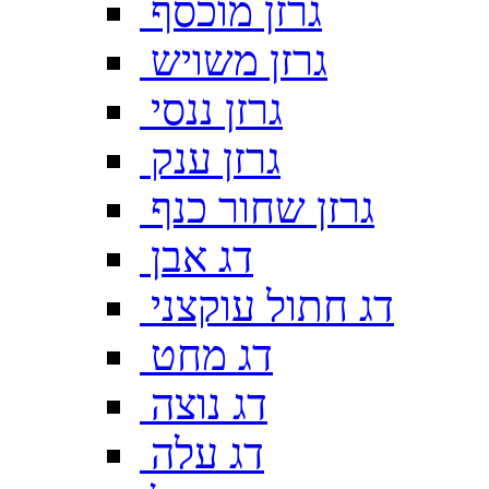
גרזן מוכסף
גרזן משויש
גרזן ננסי
גרזן ענק
גרזן שחור כנף
דג אבן
דג חתול עוקצני
דג מחט
דג נוצה
דג עלה