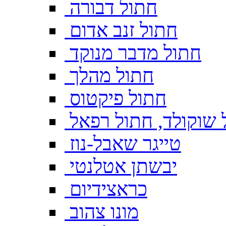
חתול דבורה
חתול זנב אדום
חתול מדבר מנוקד
חתול מהלך
חתול פיקטוס
 שוקולד, חתול רפאל
טייגר שאבל-נוז
יבשתן אטלנטי
כראצידיום
מונו צהוב