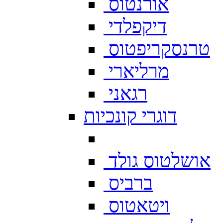
אורנטוס
דיקפלדי
טרנסקריפטוס
מרליארי
רגאני
דוגרי קונכיות
אושלטוס גולד
ברביס
ויטאטוס