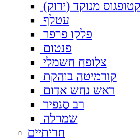
טופגוס מנוקד (ירוק)
עטלף
פלקו פרפר
פנטום
צלופח חשמלי
קורמיטה בוהקת
ראש נחש אדום
רב סנפיר
שמרלה
חריתיים