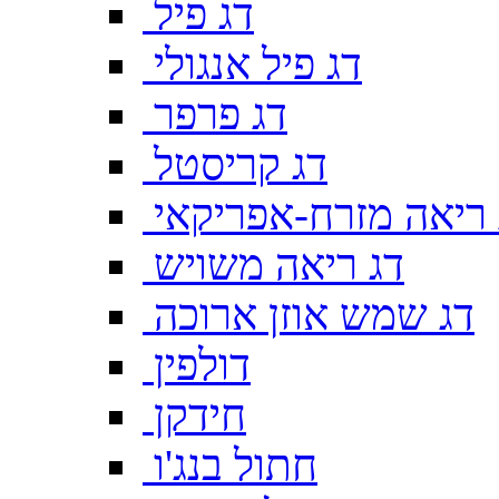
דג פיל
דג פיל אנגולי
דג פרפר
דג קריסטל
 ריאה מזרח-אפריקאי
דג ריאה משויש
דג שמש אוזן ארוכה
דולפין
חידקן
חתול בנג'ו