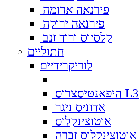
פירנאה אדומה
פירנאה ירוקה
קלסיוס ורוד זנב
חתוליים
לוריקרידיים
צרוס L333
אדוניס ניגר
אוטוצינקלוס
אוטוצינקלוס זברה