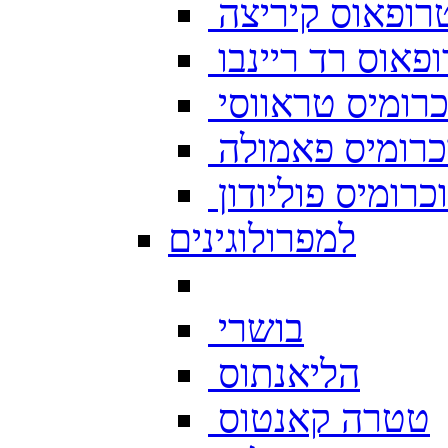
רופאוס קיריצה
פאוס רד ריינבו
רומיס טראווסי
רומיס פאמולה
רומיס פוליודון
למפרולוגינים
בושרי
הליאנתוס
טטרה קאנטוס