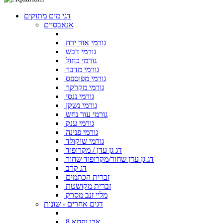
דגי מים מתוקים
אנאבסיים
גורמי אור ירח
גורמי דבש
גורמי כחול
גורמי מדבר
גורמי מפוספס
גורמי מקרקר
גורמי ננסי
גורמי נשקן
גורמי עור נחש
גורמי ענק
גורמי פנינה
גורמי שוקולד
דג גן עדן / מקרופוד
דג גן עדן שחור/מקרופוד שחור
דג קרב
זברית הכתמים
זברית מקושטת
מליי זנב מסרק
דגים אחרים - שונות
אבו נפחא 8