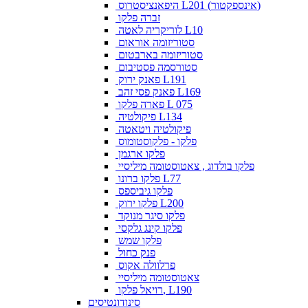
היפאנציסטרוס L201 (אינספקטור)
זברה פלקו
לוריקריה לאטה L10
סטוריזומה אוראום
סטוריזומה בארבטום
סטורסמה פסטיבום
פאנק ירוק L191
פאנק פסי זהב L169
פארה פלקו L 075
פיקולטיה L134
פיקולטיה ויטאטה
פלקו - פלקוסטומוס
פלקו ארגמן
פלקו בולדוג , צאטוסטומה מיליסיי
פלקו ברונו L77
פלקו גיביספס
פלקו ירוק L200
פלקו סיגר מנוקד
פלקו קינג גלקסי
פלקו שמש
פנק כחול
פרלוולה אקוס
צאטוסטומה מיליסיי
רויאל פלקו, L190
סינודונטיסים