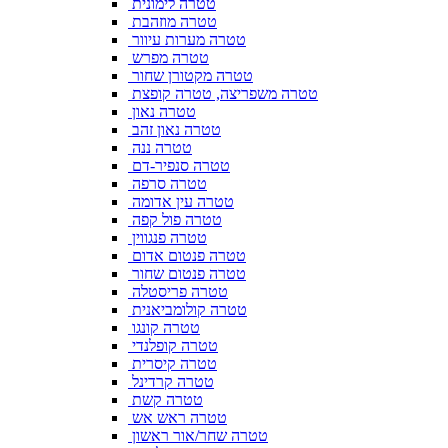
טטרה לימונית
טטרה מוזהבת
טטרה מערות עיוור
טטרה מפרש
טטרה מקטורן שחור
טטרה משפריצה, טטרה קופצת
טטרה נאון
טטרה נאון זהב
טטרה ננה
טטרה סנפיר-דם
טטרה סרפה
טטרה עין אדומה
טטרה פול קפה
טטרה פנגווין
טטרה פנטום אדום
טטרה פנטום שחור
טטרה פריסטלה
טטרה קולומביאנית
טטרה קונגו
טטרה קופלנדי
טטרה קיסרית
טטרה קרדינל
טטרה קשת
טטרה ראש אש
טטרה שחר/אור ראשון