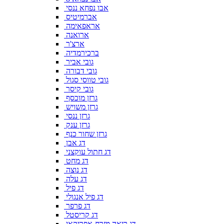
אבו נפחא ננסי
אברמיטיס
אראפאימה
ארואנה
ארצ'ר
ברכירמדיה
גובי אביר
גובי דבורה
גובי טווסי סגול
גובי קיסר
גרזן מוכסף
גרזן משויש
גרזן ננסי
גרזן ענק
גרזן שחור כנף
דג אבן
דג חתול עוקצני
דג מחט
דג נוצה
דג עלה
דג פיל
דג פיל אנגולי
דג פרפר
דג קריסטל
דג ריאה מזרח-אפריקאי