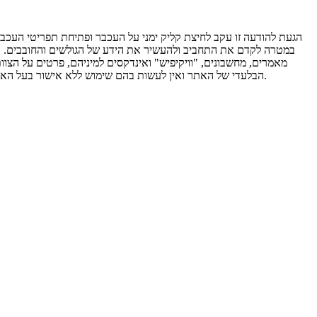
הגעת להודעה זו עקב לחיצת קליק ימני על העכבר ופתיחת תפריטי העכבר.
במטרה לקדם את התחביב ולהעשיר את הידע של הגולשים והחובבים. אי לכ
מאמרים, מחשבונים, "וויקיפיש" ואינדקסים למיניהם, פרטים על הצוו
הבלעדי של האתר ואין לעשות בהם שימוש ללא אישור בעל האתר. אין להעתיקם או להפיצם ללא אישור מבעל האתר אלון ברזילי. שימוש שלא כדין במאגרי המידע יגרור אחריו הפעלת סנקציות משפטיות מכוח החוק.