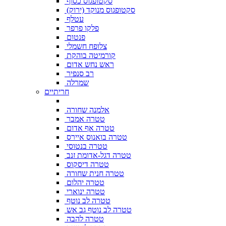
סקטופגוס כסוף
סקטופגוס מנוקד (ירוק)
עטלף
פלקו פרפר
פנטום
צלופח חשמלי
קורמיטה בוהקת
ראש נחש אדום
רב סנפיר
שמרלה
חריתיים
אלמנה שחורה
טטרה אמבר
טטרה אף אדום
טטרה בואנוס איירס
טטרה בנטוסי
טטרה דגל-אדומת זנב
טטרה דיסקוס
טטרה חנית שחורה
טטרה יהלום
טטרה ינוארי
טטרה לב נוטף
טטרה לב נוטף גב אש
טטרה להבה