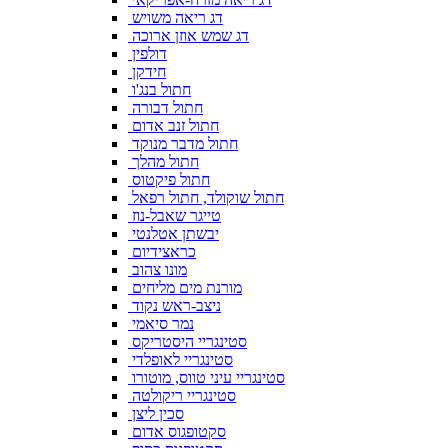
דג ריאה משויש
דג שמש אוזן ארוכה
דולפין
חידקן
חתול בנג'ו
חתול דבורה
חתול זנב אדום
חתול מדבר מנוקד
חתול מהלך
חתול פיקטוס
חתול שוקולד, חתול רפאל
טייגר שאבל-נוז
יבשתן אטלנטי
כראצידיום
מונו צהוב
מורנת מים מליחים
ניצב-ראש נקוד
נמר סיאמי
סטינגריי היסטריקס
סטינגריי לאופלדי
סטינגריי עיני טווס, מוטורו
סטינגריי ריקולטה
סכין ליצן
סקטופגוס אדום