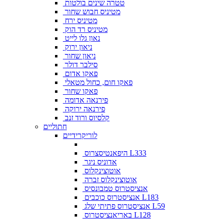
טטרה שינים בולטות
מטיניס חבוש שחור
מטיניס ירח
מטיניס רד הוק
נאון גלו לייט
ניאון ירוק
ניאון שחור
סילבר דולר
פאקו אדום
פאקו חום, כחול מטאלי
פאקו שחור
פירנאה אדומה
פירנאה ירוקה
קלסיוס ורוד זנב
חתוליים
לוריקרידיים
היפאנטיסצרוס L333
אדוניס ניגר
אוטוצינקלוס
אוטוצינקלוס זברה
אנציסטרוס טמבונסיס
אנציסטרוס כוכבים L183
אנציסטרוס פתיתי שלג L59
באריאנציסטרוס L128