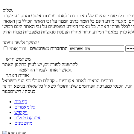
שלום.
צרים. כל מאגרי המידע של האתר נבנו לאחר עבודות איסוף ומחקר עמוקות,
ים. מאגרי מידע הינם כל חומר כתוב המצוי על גבי האתר הכולל בין השאר:
חו לכלל שרתי האתר. כל מאגרי המידע המופיעים על גבי האתר הינם רכושו
המשך גלישה נעימה!
התחברות משתמשים
זכור אותי
משתמש חדש
להרשמה לפורומים, יש לעיין בתקנון האתר
.
ולאשר אותו. לעמוד ההרשמה
לחץ כאן
אודות האתר
ברוכים הבאים לאתר אקווריום - קהילת מגדלי דגי הנוי בישראל.
כניסה / רישום
סגור
דף בית
סל מאמרים
ויקיפיש
אינדקס מחלות
מחשבונים