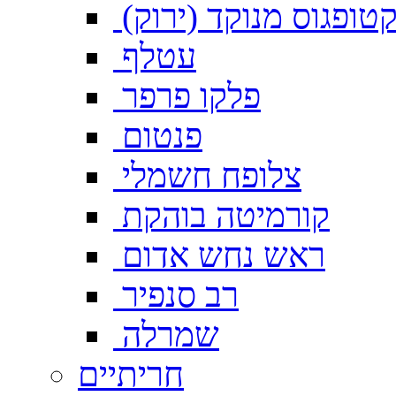
טופגוס מנוקד (ירוק)
עטלף
פלקו פרפר
פנטום
צלופח חשמלי
קורמיטה בוהקת
ראש נחש אדום
רב סנפיר
שמרלה
חריתיים