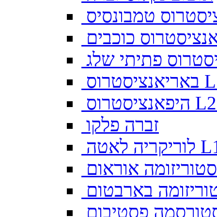
יסטרוס טמבונסיס
ס L128
זברה פלקו
ה לאטה L10
סטוריזומה אוראום
וריזומה בארבטום
טורסמה פסטיבום