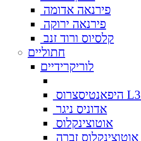
פירנאה אדומה
פירנאה ירוקה
קלסיוס ורוד זנב
חתוליים
לוריקרידיים
צרוס L333
אדוניס ניגר
אוטוצינקלוס
אוטוצינקלוס זברה