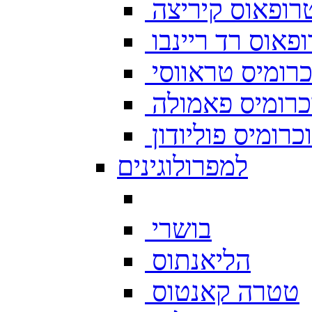
רופאוס קיריצה
פאוס רד ריינבו
רומיס טראווסי
רומיס פאמולה
רומיס פוליודון
למפרולוגינים
בושרי
הליאנתוס
טטרה קאנטוס