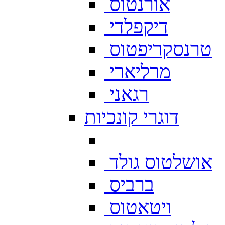
אורנטוס
דיקפלדי
טרנסקריפטוס
מרליארי
רגאני
דוגרי קונכיות
אושלטוס גולד
ברביס
ויטאטוס