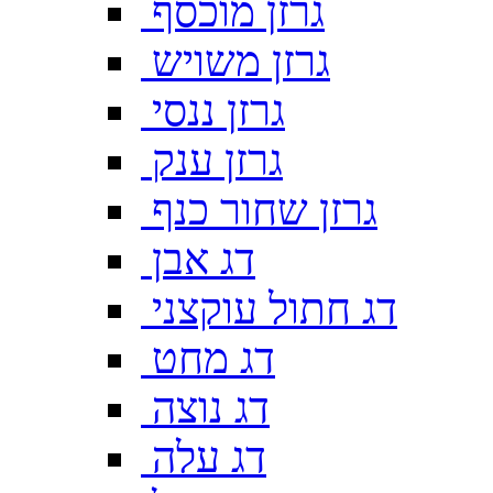
גרזן מוכסף
גרזן משויש
גרזן ננסי
גרזן ענק
גרזן שחור כנף
דג אבן
דג חתול עוקצני
דג מחט
דג נוצה
דג עלה