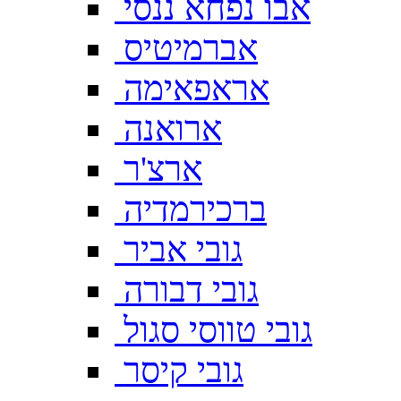
אבו נפחא ננסי
אברמיטיס
אראפאימה
ארואנה
ארצ'ר
ברכירמדיה
גובי אביר
גובי דבורה
גובי טווסי סגול
גובי קיסר