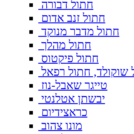
חתול דבורה
חתול זנב אדום
חתול מדבר מנוקד
חתול מהלך
חתול פיקטוס
 שוקולד, חתול רפאל
טייגר שאבל-נוז
יבשתן אטלנטי
כראצידיום
מונו צהוב