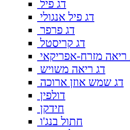
דג פיל
דג פיל אנגולי
דג פרפר
דג קריסטל
 ריאה מזרח-אפריקאי
דג ריאה משויש
דג שמש אוזן ארוכה
דולפין
חידקן
חתול בנג'ו