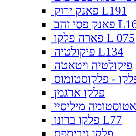
פאנק ירוק L191
פסי זהב L169
פארה פלקו L 075
פיקולטיה L134
פיקולטיה ויטאטה
לקו - פלקוסטומוס
פלקו ארגמן
צאטוסטומה מיליסיי
פלקו ברונו L77
פלקו גיביספס