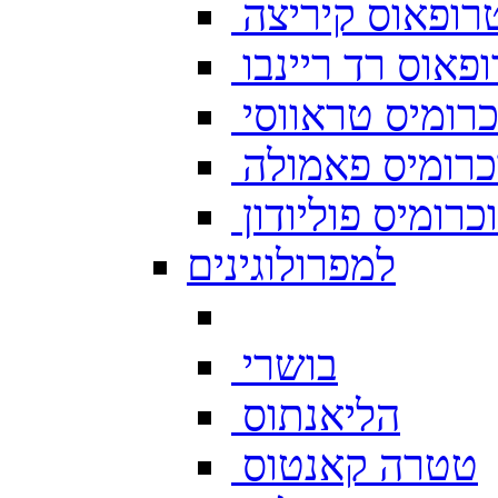
רופאוס קיריצה
פאוס רד ריינבו
רומיס טראווסי
רומיס פאמולה
רומיס פוליודון
למפרולוגינים
בושרי
הליאנתוס
טטרה קאנטוס