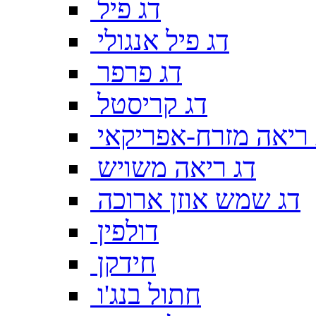
דג פיל
דג פיל אנגולי
דג פרפר
דג קריסטל
 ריאה מזרח-אפריקאי
דג ריאה משויש
דג שמש אוזן ארוכה
דולפין
חידקן
חתול בנג'ו