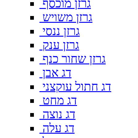
גרזן מוכסף
גרזן משויש
גרזן ננסי
גרזן ענק
גרזן שחור כנף
דג אבן
דג חתול עוקצני
דג מחט
דג נוצה
דג עלה