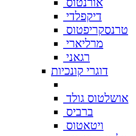
אורנטוס
דיקפלדי
טרנסקריפטוס
מרליארי
רגאני
דוגרי קונכיות
אושלטוס גולד
ברביס
ויטאטוס