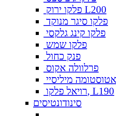
פלקו ירוק L200
פלקו סיגר מנוקד
פלקו קינג גלקסי
פלקו שמש
פנק כחול
פרלוולה אקוס
טוסטומה מיליסיי
רויאל פלקו, L190
סינודונטיסים