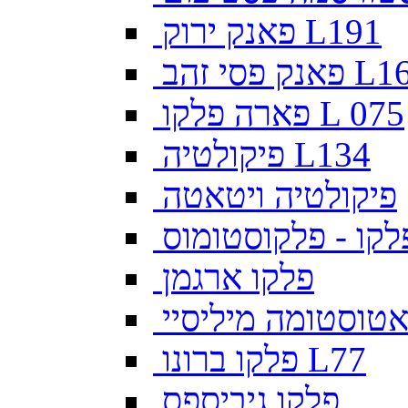
פאנק ירוק L191
פסי זהב L169
פארה פלקו L 075
פיקולטיה L134
פיקולטיה ויטאטה
לקו - פלקוסטומוס
פלקו ארגמן
צאטוסטומה מיליסיי
פלקו ברונו L77
פלקו גיביספס