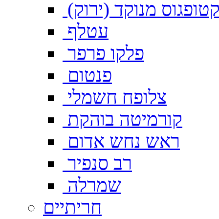
טופגוס מנוקד (ירוק)
עטלף
פלקו פרפר
פנטום
צלופח חשמלי
קורמיטה בוהקת
ראש נחש אדום
רב סנפיר
שמרלה
חריתיים