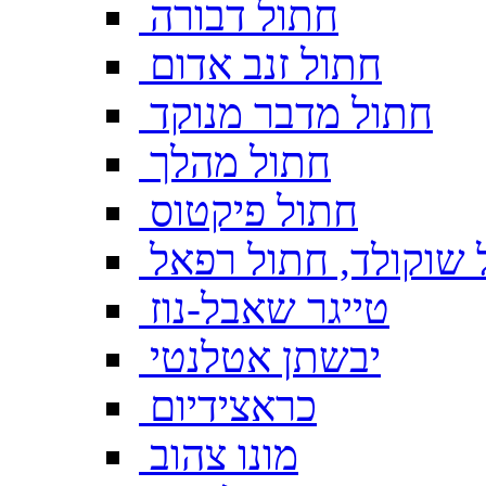
חתול דבורה
חתול זנב אדום
חתול מדבר מנוקד
חתול מהלך
חתול פיקטוס
 שוקולד, חתול רפאל
טייגר שאבל-נוז
יבשתן אטלנטי
כראצידיום
מונו צהוב