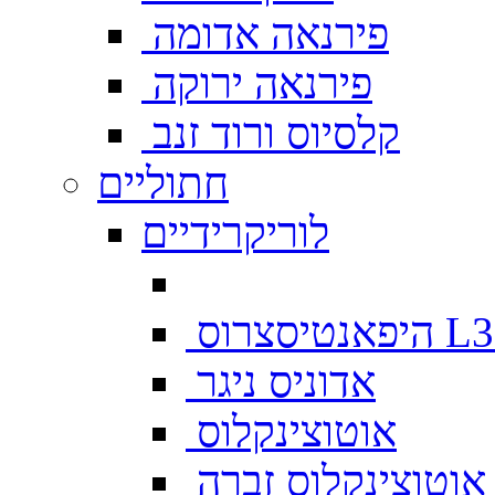
פירנאה אדומה
פירנאה ירוקה
קלסיוס ורוד זנב
חתוליים
לוריקרידיים
צרוס L333
אדוניס ניגר
אוטוצינקלוס
אוטוצינקלוס זברה