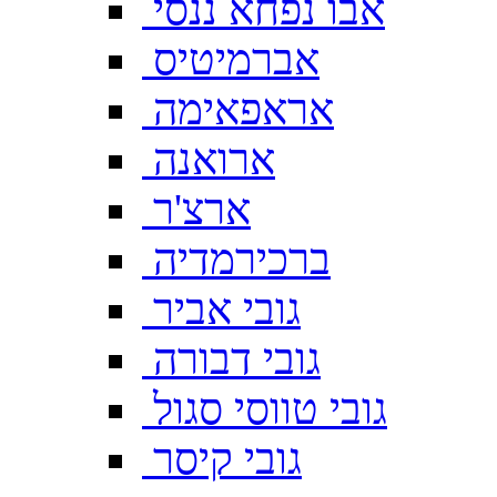
אבו נפחא ננסי
אברמיטיס
אראפאימה
ארואנה
ארצ'ר
ברכירמדיה
גובי אביר
גובי דבורה
גובי טווסי סגול
גובי קיסר