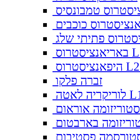
יסטרוס טמבונסיס
ס L128
זברה פלקו
ה לאטה L10
סטוריזומה אוראום
וריזומה בארבטום
טורסמה פסטיבום