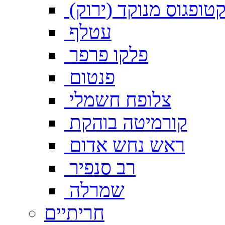
טופגוס מנוקד (ירוק)
עטלף
פלקו פרפר
פנטום
צלופח חשמלי
קורמיטה בוהקת
ראש נחש אדום
רב סנפיר
שמרלה
חריתיים