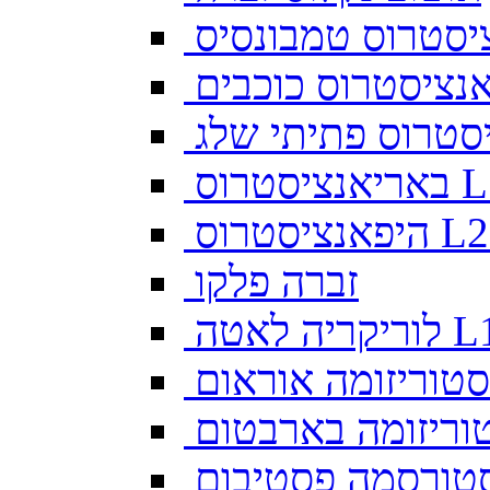
יסטרוס טמבונסיס
ס L128
זברה פלקו
ה לאטה L10
סטוריזומה אוראום
וריזומה בארבטום
טורסמה פסטיבום