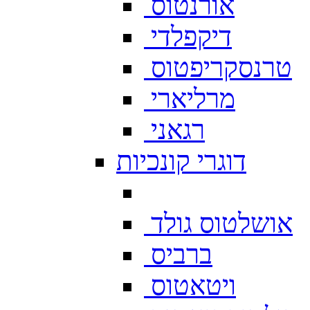
אורנטוס
דיקפלדי
טרנסקריפטוס
מרליארי
רגאני
דוגרי קונכיות
אושלטוס גולד
ברביס
ויטאטוס