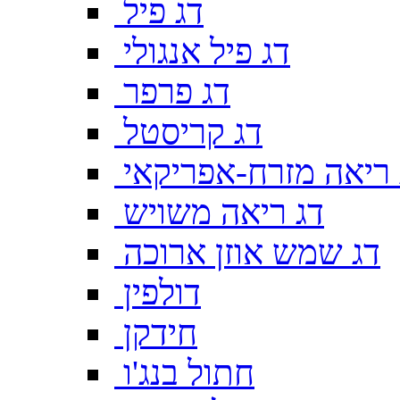
דג פיל
דג פיל אנגולי
דג פרפר
דג קריסטל
 ריאה מזרח-אפריקאי
דג ריאה משויש
דג שמש אוזן ארוכה
דולפין
חידקן
חתול בנג'ו