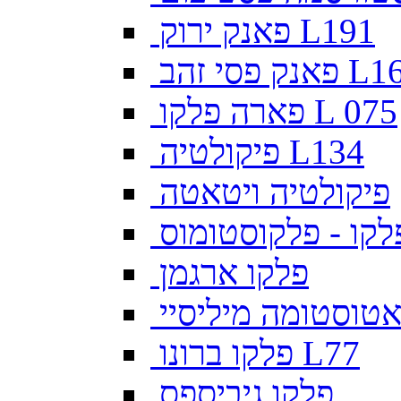
פאנק ירוק L191
פסי זהב L169
פארה פלקו L 075
פיקולטיה L134
פיקולטיה ויטאטה
לקו - פלקוסטומוס
פלקו ארגמן
צאטוסטומה מיליסיי
פלקו ברונו L77
פלקו גיביספס