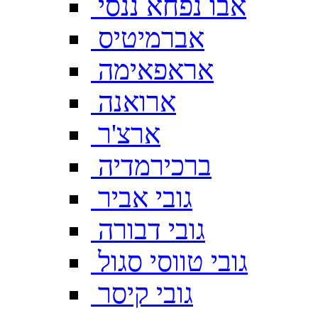
אבו נפחא ננסי
אברמיטיס
אראפאימה
ארואנה
ארצ'ר
ברכירמדיה
גובי אביר
גובי דבורה
גובי טווסי סגול
גובי קיסר