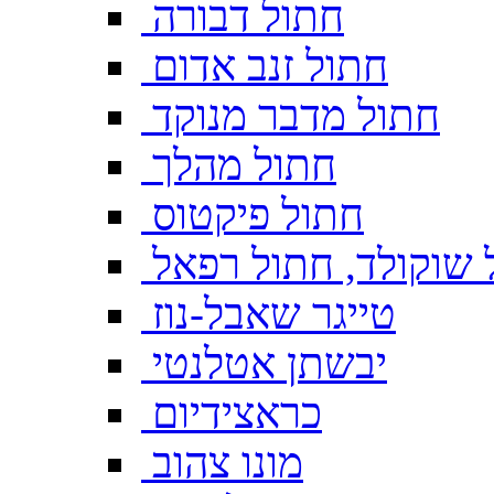
חתול דבורה
חתול זנב אדום
חתול מדבר מנוקד
חתול מהלך
חתול פיקטוס
 שוקולד, חתול רפאל
טייגר שאבל-נוז
יבשתן אטלנטי
כראצידיום
מונו צהוב