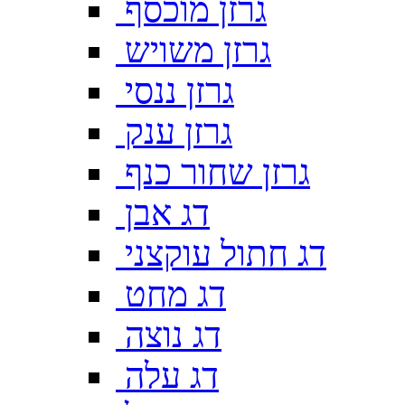
גרזן מוכסף
גרזן משויש
גרזן ננסי
גרזן ענק
גרזן שחור כנף
דג אבן
דג חתול עוקצני
דג מחט
דג נוצה
דג עלה