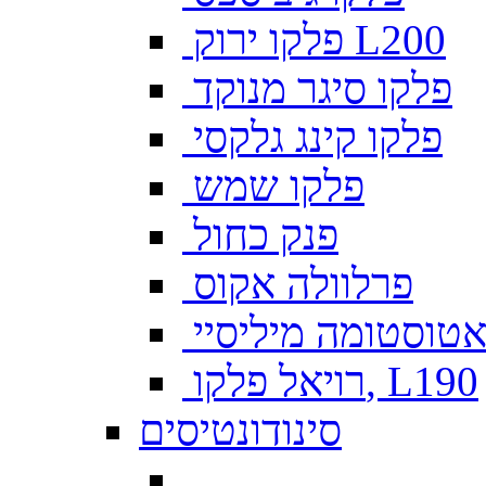
פלקו ירוק L200
פלקו סיגר מנוקד
פלקו קינג גלקסי
פלקו שמש
פנק כחול
פרלוולה אקוס
טוסטומה מיליסיי
רויאל פלקו, L190
סינודונטיסים