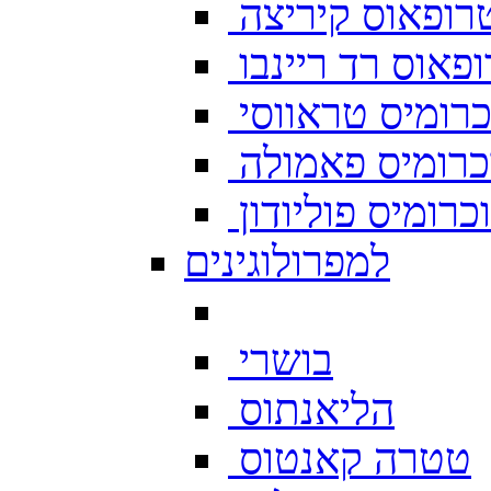
רופאוס קיריצה
פאוס רד ריינבו
רומיס טראווסי
רומיס פאמולה
רומיס פוליודון
למפרולוגינים
בושרי
הליאנתוס
טטרה קאנטוס