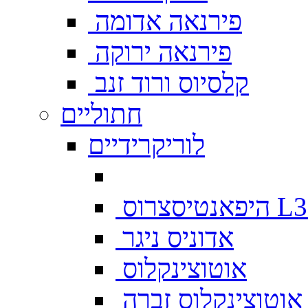
פירנאה אדומה
פירנאה ירוקה
קלסיוס ורוד זנב
חתוליים
לוריקרידיים
צרוס L333
אדוניס ניגר
אוטוצינקלוס
אוטוצינקלוס זברה