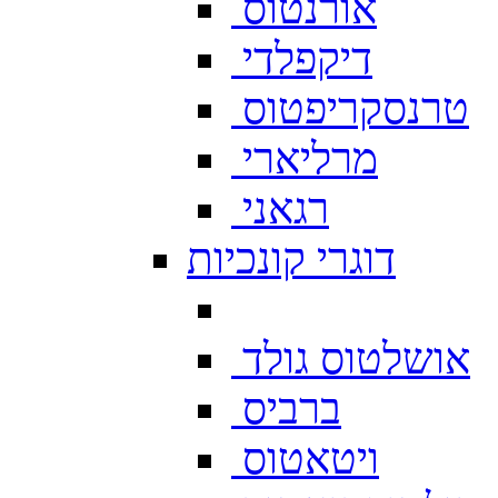
אורנטוס
דיקפלדי
טרנסקריפטוס
מרליארי
רגאני
דוגרי קונכיות
אושלטוס גולד
ברביס
ויטאטוס