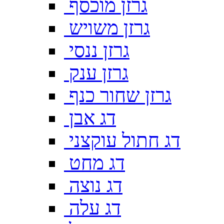
גרזן מוכסף
גרזן משויש
גרזן ננסי
גרזן ענק
גרזן שחור כנף
דג אבן
דג חתול עוקצני
דג מחט
דג נוצה
דג עלה