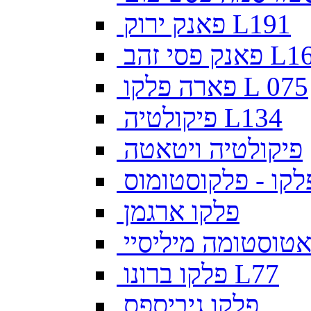
פאנק ירוק L191
פסי זהב L169
פארה פלקו L 075
פיקולטיה L134
פיקולטיה ויטאטה
לקו - פלקוסטומוס
פלקו ארגמן
צאטוסטומה מיליסיי
פלקו ברונו L77
פלקו גיביספס