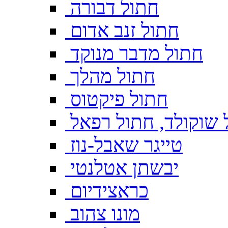
חתול דבורה
חתול זנב אדום
חתול מדבר מנוקד
חתול מהלך
חתול פיקטוס
 שוקולד, חתול רפאל
טייגר שאבל-נוז
יבשתן אטלנטי
כראצידיום
מונו צהוב