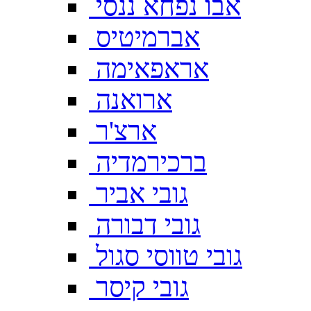
אבו נפחא ננסי
אברמיטיס
אראפאימה
ארואנה
ארצ'ר
ברכירמדיה
גובי אביר
גובי דבורה
גובי טווסי סגול
גובי קיסר