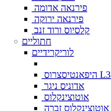
פירנאה אדומה
פירנאה ירוקה
קלסיוס ורוד זנב
חתוליים
לוריקרידיים
צרוס L333
אדוניס ניגר
אוטוצינקלוס
אוטוצינקלוס זברה