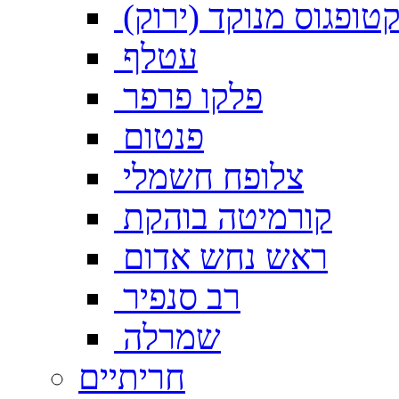
טופגוס מנוקד (ירוק)
עטלף
פלקו פרפר
פנטום
צלופח חשמלי
קורמיטה בוהקת
ראש נחש אדום
רב סנפיר
שמרלה
חריתיים