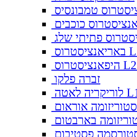
יסטרוס טמבונסיס
ס L128
זברה פלקו
ה לאטה L10
סטוריזומה אוראום
וריזומה בארבטום
טורסמה פסטיבום