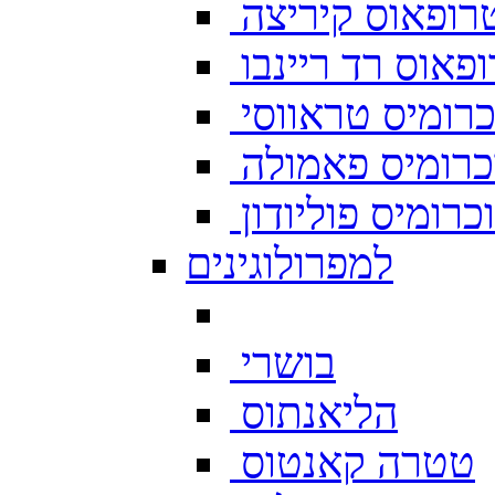
רופאוס קיריצה
פאוס רד ריינבו
רומיס טראווסי
רומיס פאמולה
רומיס פוליודון
למפרולוגינים
בושרי
הליאנתוס
טטרה קאנטוס