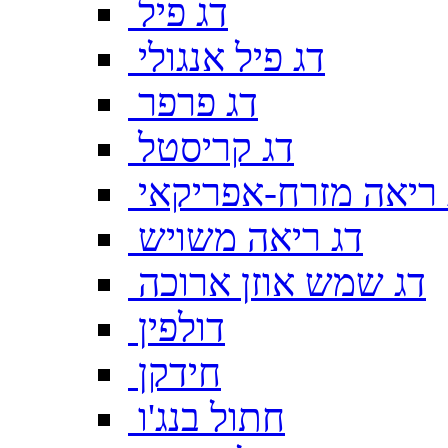
דג פיל
דג פיל אנגולי
דג פרפר
דג קריסטל
 ריאה מזרח-אפריקאי
דג ריאה משויש
דג שמש אוזן ארוכה
דולפין
חידקן
חתול בנג'ו