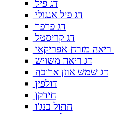
דג פיל
דג פיל אנגולי
דג פרפר
דג קריסטל
 ריאה מזרח-אפריקאי
דג ריאה משויש
דג שמש אוזן ארוכה
דולפין
חידקן
חתול בנג'ו