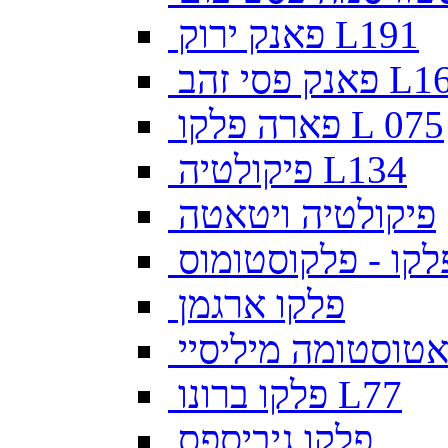
פאנק ירוק L191
פסי זהב L169
פארה פלקו L 075
פיקולטיה L134
פיקולטיה ויטאטה
לקו - פלקוסטומוס
פלקו ארגמן
צאטוסטומה מיליסיי
פלקו ברונו L77
פלקו גיביספס