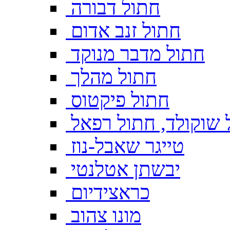
חתול דבורה
חתול זנב אדום
חתול מדבר מנוקד
חתול מהלך
חתול פיקטוס
 שוקולד, חתול רפאל
טייגר שאבל-נוז
יבשתן אטלנטי
כראצידיום
מונו צהוב