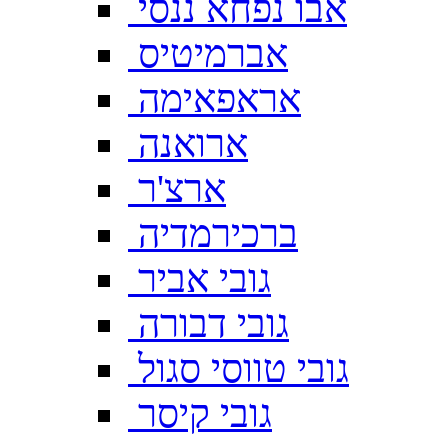
אבו נפחא ננסי
אברמיטיס
אראפאימה
ארואנה
ארצ'ר
ברכירמדיה
גובי אביר
גובי דבורה
גובי טווסי סגול
גובי קיסר