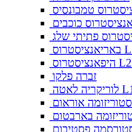
יסטרוס טמבונסיס
ס L128
זברה פלקו
ה לאטה L10
סטוריזומה אוראום
וריזומה בארבטום
טורסמה פסטיבום