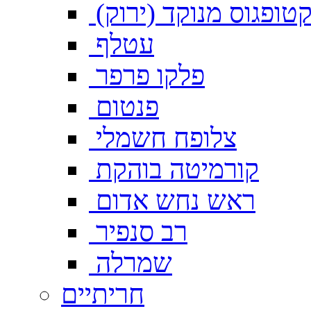
טופגוס מנוקד (ירוק)
עטלף
פלקו פרפר
פנטום
צלופח חשמלי
קורמיטה בוהקת
ראש נחש אדום
רב סנפיר
שמרלה
חריתיים