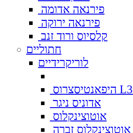
פירנאה אדומה
פירנאה ירוקה
קלסיוס ורוד זנב
חתוליים
לוריקרידיים
צרוס L333
אדוניס ניגר
אוטוצינקלוס
אוטוצינקלוס זברה