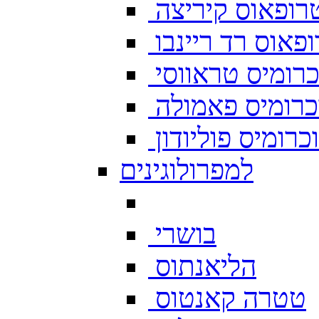
רופאוס קיריצה
פאוס רד ריינבו
רומיס טראווסי
רומיס פאמולה
רומיס פוליודון
למפרולוגינים
בושרי
הליאנתוס
טטרה קאנטוס