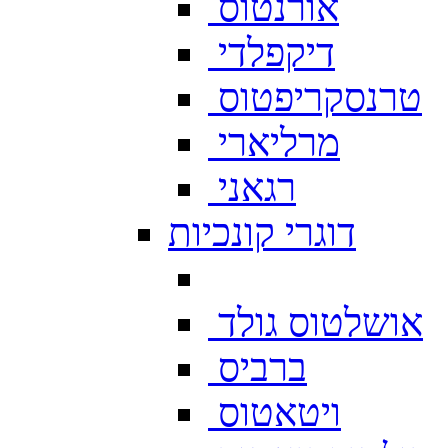
אורנטוס
דיקפלדי
טרנסקריפטוס
מרליארי
רגאני
דוגרי קונכיות
אושלטוס גולד
ברביס
ויטאטוס