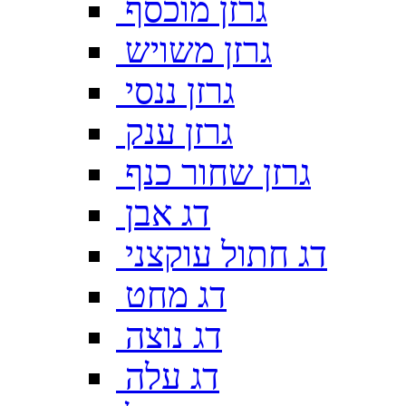
גרזן מוכסף
גרזן משויש
גרזן ננסי
גרזן ענק
גרזן שחור כנף
דג אבן
דג חתול עוקצני
דג מחט
דג נוצה
דג עלה