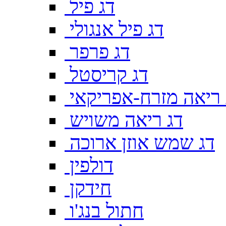
דג פיל
דג פיל אנגולי
דג פרפר
דג קריסטל
 ריאה מזרח-אפריקאי
דג ריאה משויש
דג שמש אוזן ארוכה
דולפין
חידקן
חתול בנג'ו