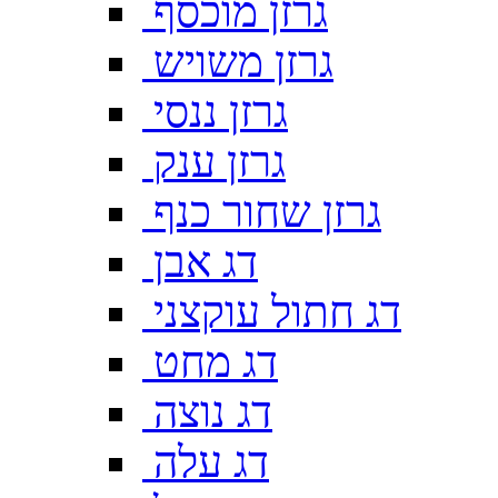
גרזן מוכסף
גרזן משויש
גרזן ננסי
גרזן ענק
גרזן שחור כנף
דג אבן
דג חתול עוקצני
דג מחט
דג נוצה
דג עלה