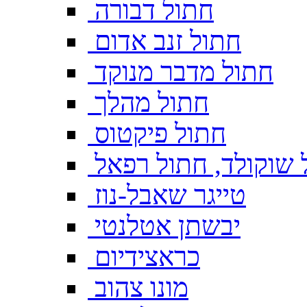
חתול דבורה
חתול זנב אדום
חתול מדבר מנוקד
חתול מהלך
חתול פיקטוס
 שוקולד, חתול רפאל
טייגר שאבל-נוז
יבשתן אטלנטי
כראצידיום
מונו צהוב