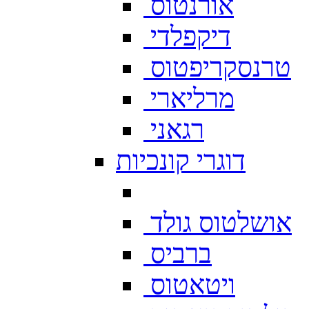
אורנטוס
דיקפלדי
טרנסקריפטוס
מרליארי
רגאני
דוגרי קונכיות
אושלטוס גולד
ברביס
ויטאטוס