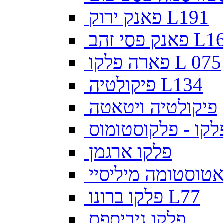
פאנק ירוק L191
פסי זהב L169
פארה פלקו L 075
פיקולטיה L134
פיקולטיה ויטאטה
לקו - פלקוסטומוס
פלקו ארגמן
צאטוסטומה מיליסיי
פלקו ברונו L77
פלקו גיביספס