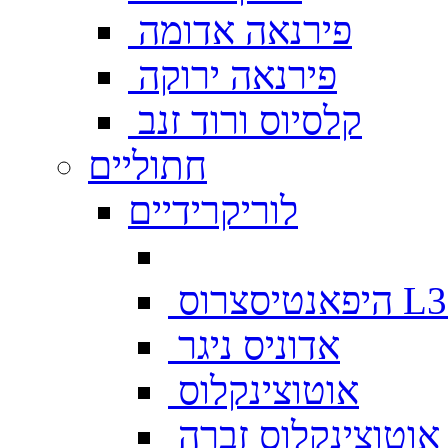
פירנאה אדומה
פירנאה ירוקה
קלסיוס ורוד זנב
חתוליים
לוריקרידיים
צרוס L333
אדוניס ניגר
אוטוצינקלוס
אוטוצינקלוס זברה