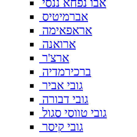
אבו נפחא ננסי
אברמיטיס
אראפאימה
ארואנה
ארצ'ר
ברכירמדיה
גובי אביר
גובי דבורה
גובי טווסי סגול
גובי קיסר