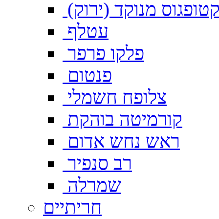
טופגוס מנוקד (ירוק)
עטלף
פלקו פרפר
פנטום
צלופח חשמלי
קורמיטה בוהקת
ראש נחש אדום
רב סנפיר
שמרלה
חריתיים