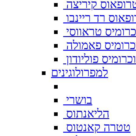
רופאוס קיריצה
פאוס רד ריינבו
רומיס טראווסי
רומיס פאמולה
רומיס פוליודון
למפרולוגינים
בושרי
הליאנתוס
טטרה קאנטוס