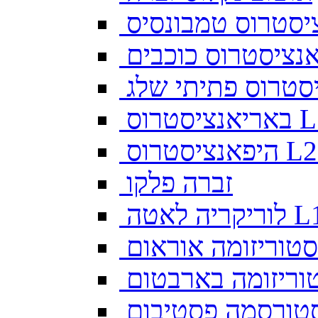
יסטרוס טמבונסיס
ס L128
זברה פלקו
ה לאטה L10
סטוריזומה אוראום
וריזומה בארבטום
טורסמה פסטיבום