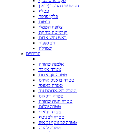
סקטופגוס כסוף
סקטופגוס מנוקד (ירוק)
עטלף
פלקו פרפר
פנטום
צלופח חשמלי
קורמיטה בוהקת
ראש נחש אדום
רב סנפיר
שמרלה
חריתיים
אלמנה שחורה
טטרה אמבר
טטרה אף אדום
טטרה בואנוס איירס
טטרה בנטוסי
טטרה דגל-אדומת זנב
טטרה דיסקוס
טטרה חנית שחורה
טטרה יהלום
טטרה ינוארי
טטרה לב נוטף
טטרה לב נוטף גב אש
טטרה להבה