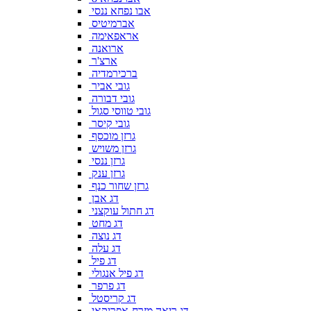
אבו נפחא ננסי
אברמיטיס
אראפאימה
ארואנה
ארצ'ר
ברכירמדיה
גובי אביר
גובי דבורה
גובי טווסי סגול
גובי קיסר
גרזן מוכסף
גרזן משויש
גרזן ננסי
גרזן ענק
גרזן שחור כנף
דג אבן
דג חתול עוקצני
דג מחט
דג נוצה
דג עלה
דג פיל
דג פיל אנגולי
דג פרפר
דג קריסטל
דג ריאה מזרח-אפריקאי