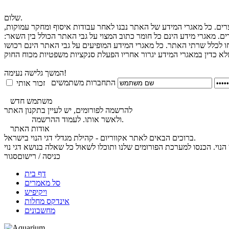
שלום.
צרים. כל מאגרי המידע של האתר נבנו לאחר עבודות איסוף ומחקר עמוקות,
ים. מאגרי מידע הינם כל חומר כתוב המצוי על גבי האתר הכולל בין השאר:
חו לכלל שרתי האתר. כל מאגרי המידע המופיעים על גבי האתר הינם רכושו
המשך גלישה נעימה!
התחברות משתמשים
זכור אותי
משתמש חדש
להרשמה לפורומים, יש לעיין בתקנון האתר
.
ולאשר אותו. לעמוד ההרשמה
לחץ כאן
אודות האתר
ברוכים הבאים לאתר אקווריום - קהילת מגדלי דגי הנוי בישראל.
כניסה / רישום
סגור
דף בית
סל מאמרים
ויקיפיש
אינדקס מחלות
מחשבונים