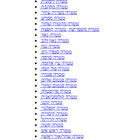
טטרה לימונית
טטרה מוזהבת
טטרה מערות עיוור
טטרה מפרש
טטרה מקטורן שחור
טטרה משפריצה, טטרה קופצת
טטרה נאון
טטרה נאון זהב
טטרה ננה
טטרה סנפיר-דם
טטרה סרפה
טטרה עין אדומה
טטרה פול קפה
טטרה פנגווין
טטרה פנטום אדום
טטרה פנטום שחור
טטרה פריסטלה
טטרה קולומביאנית
טטרה קונגו
טטרה קופלנדי
טטרה קיסרית
טטרה קרדינל
טטרה קשת
טטרה ראש אש
טטרה שחר/אור ראשון