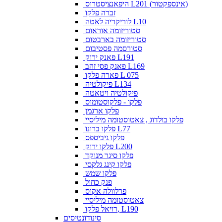
היפאנציסטרוס L201 (אינספקטור)
זברה פלקו
לוריקריה לאטה L10
סטוריזומה אוראום
סטוריזומה בארבטום
סטורסמה פסטיבום
פאנק ירוק L191
פאנק פסי זהב L169
פארה פלקו L 075
פיקולטיה L134
פיקולטיה ויטאטה
פלקו - פלקוסטומוס
פלקו ארגמן
פלקו בולדוג , צאטוסטומה מיליסיי
פלקו ברונו L77
פלקו גיביספס
פלקו ירוק L200
פלקו סיגר מנוקד
פלקו קינג גלקסי
פלקו שמש
פנק כחול
פרלוולה אקוס
צאטוסטומה מיליסיי
רויאל פלקו, L190
סינודונטיסים