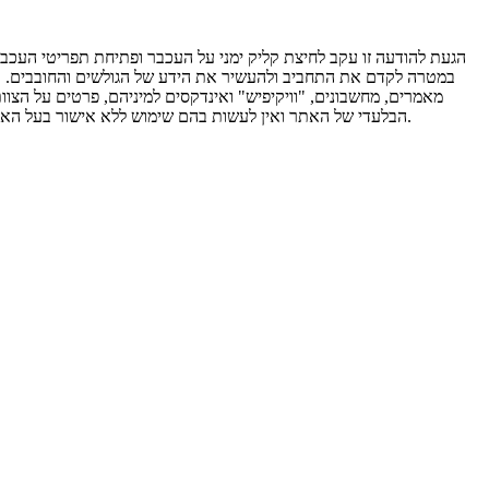
הגעת להודעה זו עקב לחיצת קליק ימני על העכבר ופתיחת תפריטי העכבר.
במטרה לקדם את התחביב ולהעשיר את הידע של הגולשים והחובבים. אי לכ
מאמרים, מחשבונים, "וויקיפיש" ואינדקסים למיניהם, פרטים על הצוו
הבלעדי של האתר ואין לעשות בהם שימוש ללא אישור בעל האתר. אין להעתיקם או להפיצם ללא אישור מבעל האתר אלון ברזילי. שימוש שלא כדין במאגרי המידע יגרור אחריו הפעלת סנקציות משפטיות מכוח החוק.