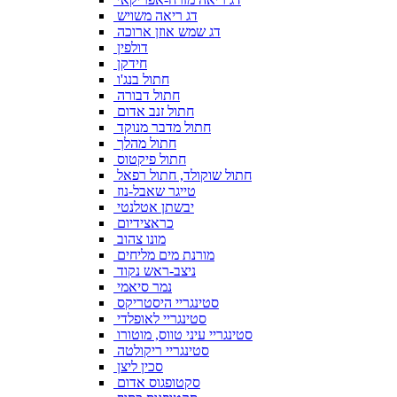
דג ריאה משויש
דג שמש אוזן ארוכה
דולפין
חידקן
חתול בנג'ו
חתול דבורה
חתול זנב אדום
חתול מדבר מנוקד
חתול מהלך
חתול פיקטוס
חתול שוקולד, חתול רפאל
טייגר שאבל-נוז
יבשתן אטלנטי
כראצידיום
מונו צהוב
מורנת מים מליחים
ניצב-ראש נקוד
נמר סיאמי
סטינגריי היסטריקס
סטינגריי לאופלדי
סטינגריי עיני טווס, מוטורו
סטינגריי ריקולטה
סכין ליצן
סקטופגוס אדום