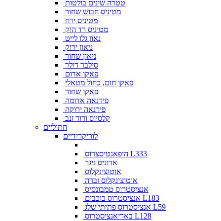
טטרה שינים בולטות
מטיניס חבוש שחור
מטיניס ירח
מטיניס רד הוק
נאון גלו לייט
ניאון ירוק
ניאון שחור
סילבר דולר
פאקו אדום
פאקו חום, כחול מטאלי
פאקו שחור
פירנאה אדומה
פירנאה ירוקה
קלסיוס ורוד זנב
חתוליים
לוריקרידיים
היפאנטיסצרוס L333
אדוניס ניגר
אוטוצינקלוס
אוטוצינקלוס זברה
אנציסטרוס טמבונסיס
אנציסטרוס כוכבים L183
אנציסטרוס פתיתי שלג L59
באריאנציסטרוס L128