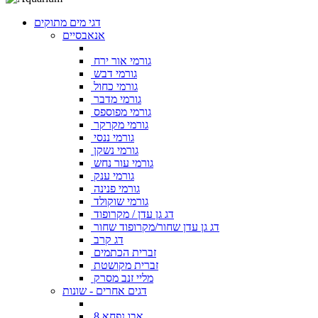
דגי מים מתוקים
אנאבסיים
גורמי אור ירח
גורמי דבש
גורמי כחול
גורמי מדבר
גורמי מפוספס
גורמי מקרקר
גורמי ננסי
גורמי נשקן
גורמי עור נחש
גורמי ענק
גורמי פנינה
גורמי שוקולד
דג גן עדן / מקרופוד
דג גן עדן שחור/מקרופוד שחור
דג קרב
זברית הכתמים
זברית מקושטת
מליי זנב מסרק
דגים אחרים - שונות
אבו נפחא 8