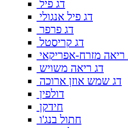
דג פיל
דג פיל אנגולי
דג פרפר
דג קריסטל
 ריאה מזרח-אפריקאי
דג ריאה משויש
דג שמש אוזן ארוכה
דולפין
חידקן
חתול בנג'ו