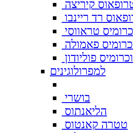
רופאוס קיריצה
פאוס רד ריינבו
רומיס טראווסי
רומיס פאמולה
רומיס פוליודון
למפרולוגינים
בושרי
הליאנתוס
טטרה קאנטוס