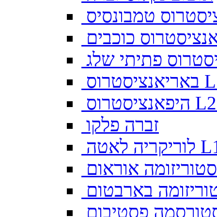
יסטרוס טמבונסיס
ס L128
זברה פלקו
ה לאטה L10
סטוריזומה אוראום
וריזומה בארבטום
טורסמה פסטיבום