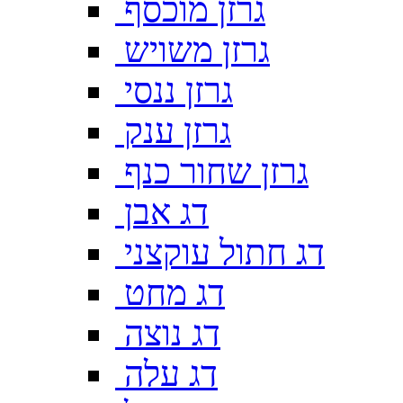
גרזן מוכסף
גרזן משויש
גרזן ננסי
גרזן ענק
גרזן שחור כנף
דג אבן
דג חתול עוקצני
דג מחט
דג נוצה
דג עלה