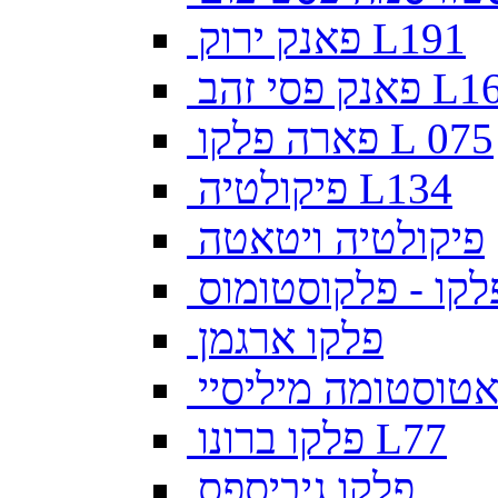
פאנק ירוק L191
פסי זהב L169
פארה פלקו L 075
פיקולטיה L134
פיקולטיה ויטאטה
לקו - פלקוסטומוס
פלקו ארגמן
צאטוסטומה מיליסיי
פלקו ברונו L77
פלקו גיביספס