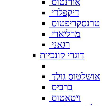
אורנטוס
דיקפלדי
טרנסקריפטוס
מרליארי
רגאני
דוגרי קונכיות
אושלטוס גולד
ברביס
ויטאטוס