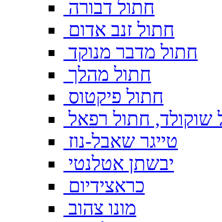
חתול דבורה
חתול זנב אדום
חתול מדבר מנוקד
חתול מהלך
חתול פיקטוס
 שוקולד, חתול רפאל
טייגר שאבל-נוז
יבשתן אטלנטי
כראצידיום
מונו צהוב