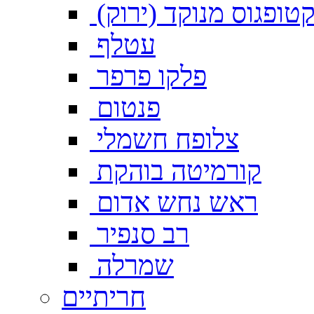
טופגוס מנוקד (ירוק)
עטלף
פלקו פרפר
פנטום
צלופח חשמלי
קורמיטה בוהקת
ראש נחש אדום
רב סנפיר
שמרלה
חריתיים