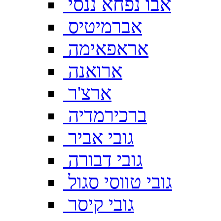
אבו נפחא ננסי
אברמיטיס
אראפאימה
ארואנה
ארצ'ר
ברכירמדיה
גובי אביר
גובי דבורה
גובי טווסי סגול
גובי קיסר