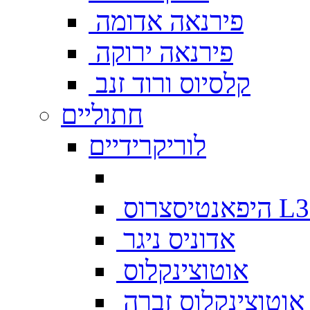
פירנאה אדומה
פירנאה ירוקה
קלסיוס ורוד זנב
חתוליים
לוריקרידיים
צרוס L333
אדוניס ניגר
אוטוצינקלוס
אוטוצינקלוס זברה