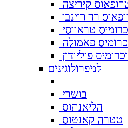
רופאוס קיריצה
פאוס רד ריינבו
רומיס טראווסי
רומיס פאמולה
רומיס פוליודון
למפרולוגינים
בושרי
הליאנתוס
טטרה קאנטוס