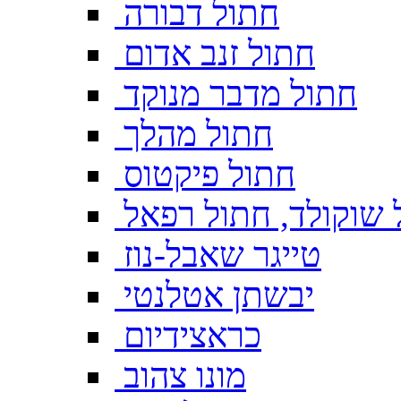
חתול דבורה
חתול זנב אדום
חתול מדבר מנוקד
חתול מהלך
חתול פיקטוס
 שוקולד, חתול רפאל
טייגר שאבל-נוז
יבשתן אטלנטי
כראצידיום
מונו צהוב