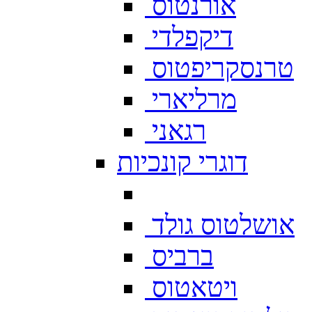
אורנטוס
דיקפלדי
טרנסקריפטוס
מרליארי
רגאני
דוגרי קונכיות
אושלטוס גולד
ברביס
ויטאטוס