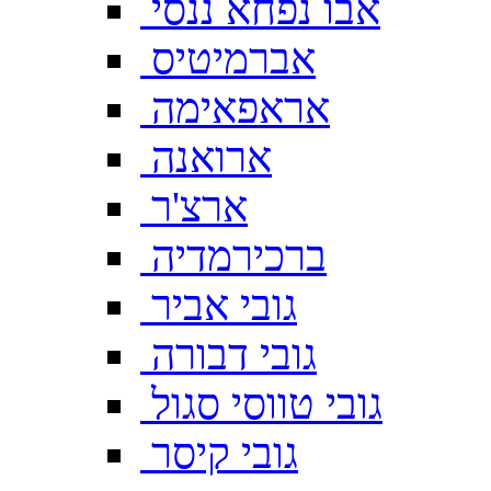
אבו נפחא ננסי
אברמיטיס
אראפאימה
ארואנה
ארצ'ר
ברכירמדיה
גובי אביר
גובי דבורה
גובי טווסי סגול
גובי קיסר