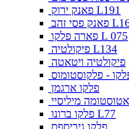
פאנק ירוק L191
פסי זהב L169
פארה פלקו L 075
פיקולטיה L134
פיקולטיה ויטאטה
לקו - פלקוסטומוס
פלקו ארגמן
צאטוסטומה מיליסיי
פלקו ברונו L77
פלקו גיביספס