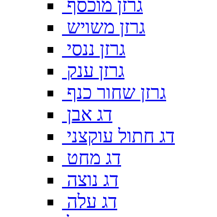
גרזן מוכסף
גרזן משויש
גרזן ננסי
גרזן ענק
גרזן שחור כנף
דג אבן
דג חתול עוקצני
דג מחט
דג נוצה
דג עלה