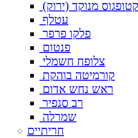
טופגוס מנוקד (ירוק)
עטלף
פלקו פרפר
פנטום
צלופח חשמלי
קורמיטה בוהקת
ראש נחש אדום
רב סנפיר
שמרלה
חריתיים