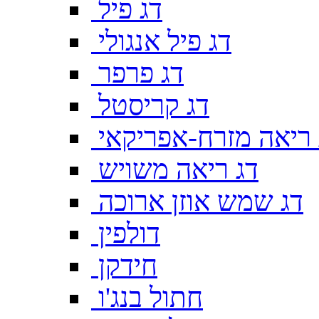
דג פיל
דג פיל אנגולי
דג פרפר
דג קריסטל
 ריאה מזרח-אפריקאי
דג ריאה משויש
דג שמש אוזן ארוכה
דולפין
חידקן
חתול בנג'ו