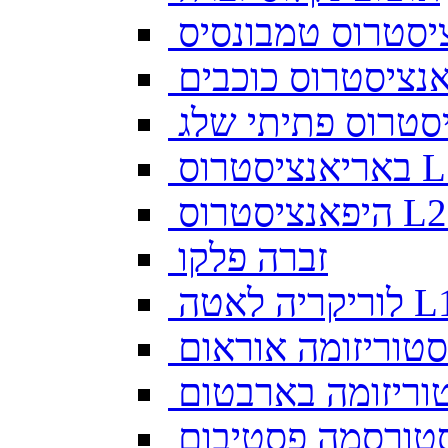
יסטרוס טמבונסיס
ס L128
זברה פלקו
ה לאטה L10
סטוריזומה אוראום
וריזומה בארבטום
טורסמה פסטיבום